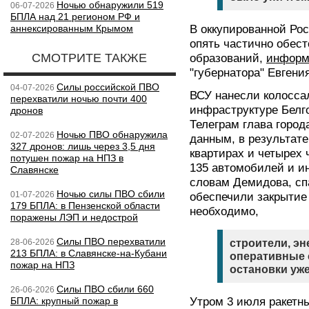
Ночью обнаружили 519
06-07-2026
БПЛА над 21 регионом РФ и
аннексированным Крымом
В оккупированной Ро
опять частично обес
СМОТРИТЕ ТАКЖЕ
образований,
информ
"губернатора" Евгени
Силы российской ПВО
04-07-2026
ВСУ нанесли колосса
перехватили ночью почти 400
инфраструктуре Белг
дронов
Телеграм глава горо
Ночью ПВО обнаружила
02-07-2026
данным, в результате
327 дронов: лишь через 3,5 дня
квартирах и четырех 
потушен пожар на НПЗ в
135 автомобилей и и
Славянске
словам Демидова, сп
Ночью силы ПВО сбили
01-07-2026
обеспечили закрытие 
179 БПЛА: в Пензенской области
необходимо,
поражены ЛЭП и недострой
Силы ПВО перехватили
28-06-2026
строители, эн
213 БПЛА: в Славянске-на-Кубани
оперативные 
пожар на НПЗ
остановки уже
Силы ПВО сбили 660
26-06-2026
БПЛА: крупный пожар в
Утром 3 июля ракетн