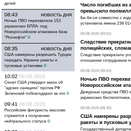
детей
Число погибших из 
превысило полмилл
08:43
НОВОСТЬ ДНЯ
Би-би-си совместно с из
Ночью ПВО перехватила 153
установила имена 238 014
украинских БПЛА: под
Новороссийском атакована база
09-08-2026 (09:01)
"Роснефти"
©
Следствие прекрати
полицейских, слома
08:35
НОВОСТЬ ДНЯ
США намерены разрешить Турции
Следствие прекратило уг
передать Украине ракеты и
отношении сотрудников п
пусковые установки
©
09-08-2026 (08:43)
10:02
08.08.2026
Ночью ПВО перехват
Сенат США утвердил закон об
Новороссийском ата
"адских санкциях" против РФ:
Дежурные средства ПВО в 
Зеленский поблагодарил за это
©
украинских беспилотника
09:41
08.08.2026
09-08-2026 (08:35)
Российские фигуристы массово
стремятся к получению
США намерены разре
нейтрального статуса
©
ракеты и пусковые 
Государственный департ