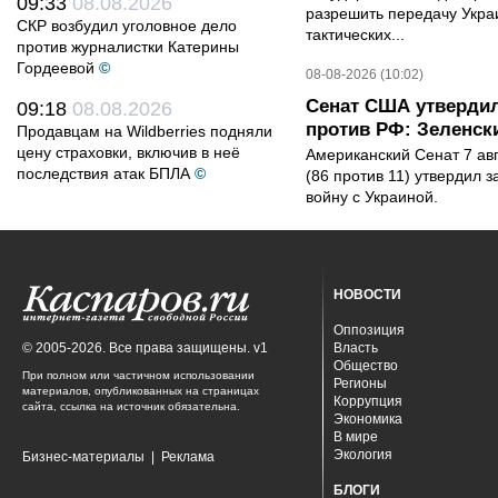
09:33
08.08.2026
разрешить передачу Украи
СКР возбудил уголовное дело
тактических...
против журналистки Катерины
Гордеевой
©
08-08-2026 (10:02)
Сенат США утвердил
09:18
08.08.2026
против РФ: Зеленск
Продавцам на Wildberries подняли
цену страховки, включив в неё
Американский Сенат 7 ав
последствия атак БПЛА
©
(86 против 11) утвердил з
войну с Украиной.
НОВОСТИ
Оппозиция
© 2005-2026. Все права защищены. v1
Власть
Общество
При полном или частичном использовании
Регионы
материалов, опубликованных на страницах
Коррупция
сайта, ссылка на источник обязательна.
Экономика
В мире
Экология
Бизнес-материалы
|
Реклама
БЛОГИ