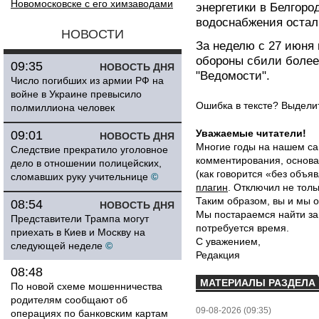
Новомосковске с его химзаводами
энергетики в Белгоро
водоснабжения остал
НОВОСТИ
За неделю с 27 июня
обороны сбили более
09:35
НОВОСТЬ ДНЯ
"Ведомости".
Число погибших из армии РФ на
войне в Украине превысило
Ошибка в тексте? Выдел
полмиллиона человек
Уважаемые читатели!
09:01
НОВОСТЬ ДНЯ
Многие годы на нашем са
Следствие прекратило уголовное
комментирования, основа
дело в отношении полицейских,
(как говорится «без объ
сломавших руку учительнице
©
плагин
. Отключил не толь
Таким образом, вы и мы о
08:54
НОВОСТЬ ДНЯ
Мы постараемся найти за
Представители Трампа могут
потребуется время.
приехать в Киев и Москву на
С уважением,
следующей неделе
©
Редакция
08:48
МАТЕРИАЛЫ РАЗДЕЛА
По новой схеме мошенничества
родителям сообщают об
09-08-2026 (09:35)
операциях по банковским картам