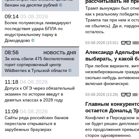
рассчитывать не пр
бензин на десятки рублей
©
Трамп вынужден был отнес
как к реальному победите
09:14
05.08.2026
Трампа так при нем и ост
Более полумесяца ликвидируют
не сбылись). Да и, пардо
последствия удара БПЛА по
осталось.
индустриальному парку в
Домодедово
©
03-08-2026 (15:01)
08:56
Александр Адельфи
НОВОСТЬ ДНЯ
выбирать, у какой б
За ночь сбили 475 беспилотников:
горит сортировочный центр
При любом варианте, жит
Wildberries в Тульской области
©
незомбированным граждан
сколько-нибудь антивоен
11:18
04.08.2026
включая физическую.
Допуск к ОГЭ через обязательный
экзамен по истории введут в
03-08-2026 (13:26)
девятых классах в 2028 году
Главным конкурент
остается Дональд Т
11:09
04.08.2026
Сайты ряда российских банков
Конфликт в Персидском з
перестали открываться в
не будет решен дипломати
зарубежных браузерах
его продолжения превыси
сторон одновременно.