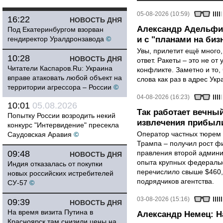
05-08-2026 (10:59)
16:22
НОВОСТЬ ДНЯ
Александр Адельфин
Под Екатеринбургом взорван
гендиректор Уралдронзавода
©
и с "планами на биз
Увы, прилетит ещё много,
10:28
НОВОСТЬ ДНЯ
ответ. Ракеты – это не от
Читатели Каспаров.Ru: Украина
конфликте. Заметно и то
вправе атаковать любой объект на
слова как раз в адрес Укра
территории агрессора – России
©
04-08-2026 (16:23)
10:01
05.08.2026
Так работает вечный
Попытку России возродить некий
извлечения прибыли
конкурс "Интервидение" пресекла
Оператор частных тюрем 
Саудовская Аравия
©
Трампа – получил рост ф
09:48
правления второй админи
НОВОСТЬ ДНЯ
опыта крупных федеральны
Индия отказалась от покупки
перечислило свыше $460,
новых российских истребителей
подрядчиков агентства.
СУ-57
©
03-08-2026 (15:16)
09:39
НОВОСТЬ ДНЯ
На время визита Путина в
Александр Немец: Н
Красноярск там снизили цены на