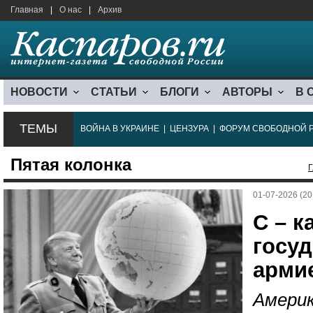
Главная
|
О нас
|
Архив
НОВОСТИ
СТАТЬИ
БЛОГИ
АВТОРЫ
В 
ТЕМЫ
ВОЙНА В УКРАИНЕ
|
ЦЕНЗУРА
|
ФОРУМ СВОБОДНОЙ 
Пятая колонка
Г
01-07-2026 (20
C – к
госуд
арми
Америк