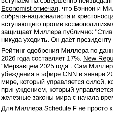
вступаем на совершенно неизведан
Economist отмечал
, что Бэннон и Ми
собрата-националиста и крестоносц
вступающего против космополитизма
защищает Миллера публично: "Стив
никуда уходить. Он даёт президенту
Рейтинг одобрения Миллера по да
2026 года составляет 17%.
New Repu
"Мерзавцем 2025 года". Сам Милле
убеждения в эфире CNN в январе 20
мире, который управляется силой, к
принуждением, который управляется
железные законы мира с начала вре
Для Миллера Schedule F не просто к