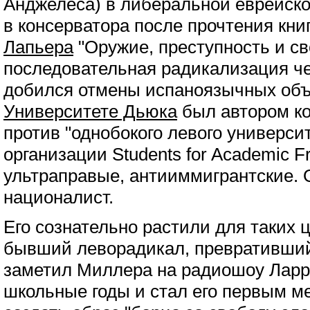
Анджелеса) в либеральной еврейско
в консерватора после прочтения кни
Лапьера
"Оружие, преступность и св
последовательная радикализация че
добился отмены испаноязычных объ
Университете Дьюка
был автором кол
против "однобокого левого универси
организации Students for Academic F
ультраправые, антииммигрантские.
националист.
Его сознательно растили для таких 
бывший леворадикал, превратившийс
заметил Миллера на радиошоу Ларр
школьные годы и стал его первым м