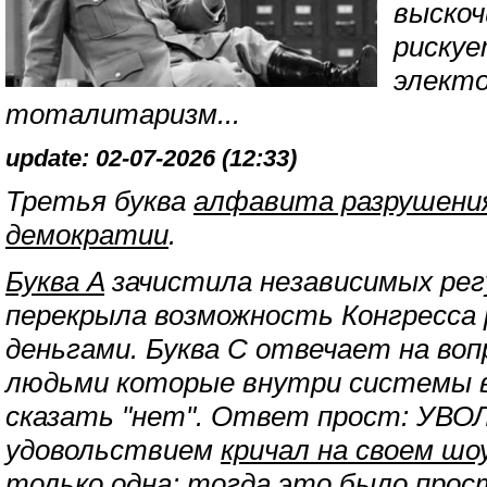
выскоч
рискуе
элект
тоталитаризм...
update: 02-07-2026 (12:33)
Третья буква
алфавита разрушения
демократии
.
Буква A
зачистила независимых ре
перекрыла возможность Конгресса
деньгами. Буква C отвечает на воп
людьми которые внутри системы 
сказать "нет". Ответ прост: УВО
удовольствием
кричал на своем шоу
только одна: тогда это было прост