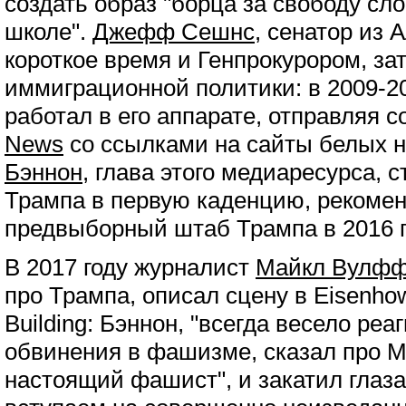
создать образ "борца за свободу сл
школе".
Джефф Сешнс
, сенатор из
короткое время и Генпрокурором, зат
иммиграционной политики: в 2009-2
работал в его аппарате, отправляя 
News
со ссылками на сайты белых 
Бэннон
, глава этого медиаресурса, 
Трампа в первую каденцию, рекоме
предвыборный штаб Трампа в 2016 г
В 2017 году журналист
Майкл Вулф
про Трампа, описал сцену в Eisenhow
Building: Бэннон, "всегда весело ре
обвинения в фашизме, сказал про М
настоящий фашист", и закатил глаза