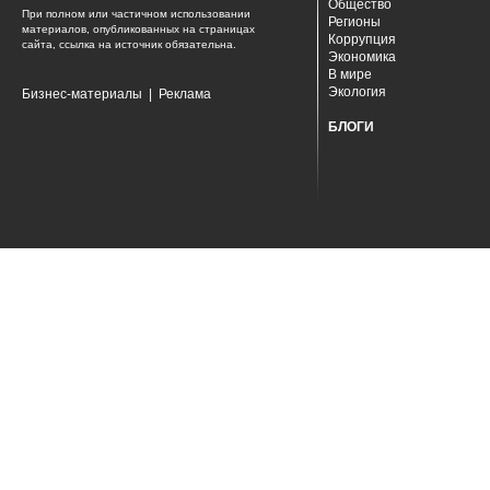
Общество
При полном или частичном использовании
Регионы
материалов, опубликованных на страницах
Коррупция
сайта, ссылка на источник обязательна.
Экономика
В мире
Экология
Бизнес-материалы
|
Реклама
БЛОГИ