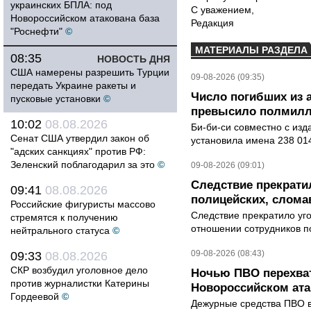
украинских БПЛА: под
С уважением,
Новороссийском атакована база
Редакция
"Роснефти"
©
МАТЕРИАЛЫ РАЗДЕЛА
08:35
НОВОСТЬ ДНЯ
США намерены разрешить Турции
09-08-2026 (09:35)
передать Украине ракеты и
Число погибших из 
пусковые установки
©
превысило полмилл
10:02
08.08.2026
Би-би-си совместно с из
Сенат США утвердил закон об
установила имена 238 014
"адских санкциях" против РФ:
Зеленский поблагодарил за это
©
09-08-2026 (09:01)
Следствие прекрати
09:41
08.08.2026
полицейских, слома
Российские фигуристы массово
Следствие прекратило уг
стремятся к получению
отношении сотрудников п
нейтрального статуса
©
09-08-2026 (08:43)
09:33
08.08.2026
СКР возбудил уголовное дело
Ночью ПВО перехват
против журналистки Катерины
Новороссийском ата
Гордеевой
©
Дежурные средства ПВО в 