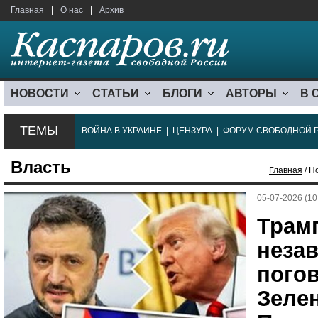
Главная
|
О нас
|
Архив
НОВОСТИ
СТАТЬИ
БЛОГИ
АВТОРЫ
В 
ТЕМЫ
ВОЙНА В УКРАИНЕ
|
ЦЕНЗУРА
|
ФОРУМ СВОБОДНОЙ 
Власть
Главная
/ Н
05-07-2026 (10
Трам
неза
погов
Зелен