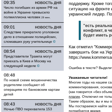
09:35
НОВОСТЬ ДНЯ
поддержку. Кроме тог
Число погибших из армии РФ на
ситуацию на фронте 
войне в Украине превысило
украинский лидер. По
полмиллиона человек
28 мин.
"есть реальн
09:01
НОВОСТЬ ДНЯ
конфликт, в 
Следствие прекратило уголовное
будет иметь 
дело в отношении полицейских,
сломавших руку учительнице
©
Как отметил "Коммерс
08:54
НОВОСТЬ ДНЯ
завершить бои на Ук
Представители Трампа могут
https://www.kommersa
приехать в Киев и Москву на
следующей неделе
©
Ошибка в тексте? Выдел
08:48
Уважаемые читатели!
По новой схеме мошенничества
Многие годы на нашем са
родителям сообщают об
комментирования, основа
операциям по банковским картам
(как говорится «без объ
детей
плагин
. Отключил не толь
Таким образом, вы и мы о
08:43
НОВОСТЬ ДНЯ
Мы постараемся найти за
Ночью ПВО перехватила 153
потребуется время.