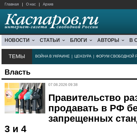
Главная
|
О нас
|
Архив
НОВОСТИ
СТАТЬИ
БЛОГИ
АВТОРЫ
В 
ТЕМЫ
ВОЙНА В УКРАИНЕ
|
ЦЕНЗУРА
|
ФОРУМ СВОБОДНОЙ 
Власть
07.08.2026 09:38
Правительство р
продавать в РФ б
запрещенных стан
3 и 4