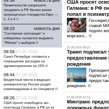
09:38
НОВОСТЬ ДНЯ
США просят осво
Правительство разрешило
Гилмана: в РФ о
продавать в РФ бензин ранее
попал в психиат
запрещенных стандартов Евро —
2, 3 и 4
©
Госсекрет
главой М
09:23
НОВОСТЬ ДНЯ
поднял во
"Системная оппозиция" и
морского...
©
избиркомы пытаются выдавить
"Яблоко" с выборов
©
07.08.2026 08:10
08:58
07.08.2026
Трамп подписал 
Санкт-Петербург готовится к
предоставления 
сокращению расходов на
рождения
здравоохранение на 15%
©
Президент
08:44
07.08.2026
подписал 
Бюджетные места в ведущих
предостав
университетах России уходят
рождения.
©
олимпиадникам и по спецквоте
©
08:26
07.08.2026
07.08.2026 07:53
Минтранс предло
США просят освободить экс-
дорожных фондов
пехотинца Гилмана: в РФ он из