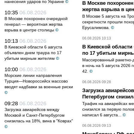
нанесения ударов по Украине
©
В Москве похоронен
жертва взрыва в це
10:35
06.08.2026
В Москве 5 августа на Тр
В Москве похоронен очередной
секретности прошли похо
генерал — вероятная жертва
Ерусалимова.
©
взрыва в центре столицы
©
06.08.2026 10:13
10:13
06.08.2026
В Киевской области 
В Киевской области 6 августа
объявлен днем траура по 17
по 17 убитым мирн
убитым мирным жителям
©
Массированный ракетно-д
в ночь на 5 августа 2026 
10:00
06.08.2026
42.
©
Морские линии направления
Турция—Новороссийск массово
06.08.2026 09:28
вводят надбавки за военные риски
Загрузка авиарейсо
©
Петербургом снизила
09:28
06.08.2026
Трафик на авиарейсах ме
снизился за первую полов
Загрузка авиарейсов между
написал 6 августа...
©
Москвой и Санкт-Петербургом
снизилась на 18%, вина в "Коврах"
06.08.2026 09:13
©