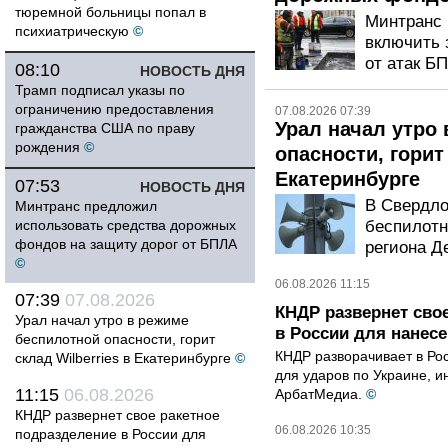
тюремной больницы попал в
Минтранс
психиатрическую
©
включить 
от атак Б
08:10
НОВОСТЬ ДНЯ
Трамп подписал указы по
ограничению предоставления
07.08.2026 07:39
Урал начал утро
гражданства США по праву
рождения
©
опасности, горит 
Екатеринбурге
07:53
НОВОСТЬ ДНЯ
В Свердло
Минтранс предложил
использовать средства дорожных
беспилотн
фондов на защиту дорог от БПЛА
региона Д
©
06.08.2026 11:15
07:39
07.08.2026
КНДР развернет сво
Урал начал утро в режиме
в России для нанесе
беспилотной опасности, горит
КНДР разворачивает в Ро
склад Wilberries в Екатеринбурге
©
для ударов по Украине, 
11:15
06.08.2026
АрбатМедиа.
©
КНДР развернет свое ракетное
06.08.2026 10:35
подразделение в России для