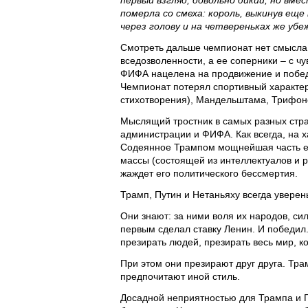
первый взгляд, довольно дикий, но вме
померла со смеха: король, выкинув еще
через голову и на четвереньках же убеж
Смотреть дальше чемпионат нет смысла.
вседозволенности, а ее соперники – с ч
ФИФА нацелена на продвижение и победу
Чемпионат потерял спортивный характер.
стихотворения), Мандельштама, Трифоно
Мыслящий тростник в самых разных стра
администрации и ФИФА. Как всегда, на 
Содеянное Трампом мощнейшая часть ег
массы (состоящей из интеллектуалов и р
жаждет его политического бессмертия.
Трамп, Путин и Нетаньяху всегда уверены
Они знают: за ними воля их народов, сил
первым сделал ставку Ленин. И победи
презирать людей, презирать весь мир, ко
При этом они презирают друг друга. Тра
предпочитают иной стиль.
Досадной неприятностью для Трампа и П