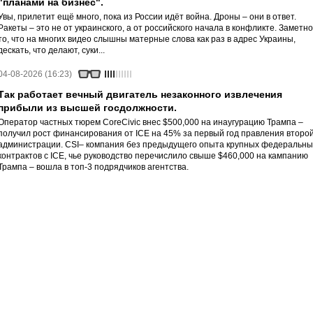
"планами на бизнес".
Увы, прилетит ещё много, пока из России идёт война. Дроны – они в ответ.
Ракеты – это не от украинского, а от российского начала в конфликте. Заметно
то, что на многих видео слышны матерные слова как раз в адрес Украины,
дескать, что делают, суки...
04-08-2026 (16:23)
Так работает вечный двигатель незаконного извлечения
прибыли из высшей госдолжности.
Оператор частных тюрем CoreCivic внес $500,000 на инаугурацию Трампа –
получил рост финансирования от ICE на 45% за первый год правления второ
администрации. CSI– компания без предыдущего опыта крупных федеральны
контрактов с ICE, чье руководство перечислило свыше $460,000 на кампанию
Трампа – вошла в топ-3 подрядчиков агентства.