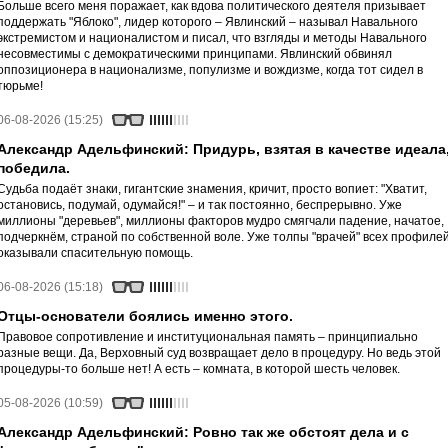
Больше всего меня поражает, как вдова политического деятеля призывает
поддержать "Яблоко", лидер которого – Явлинский – называл Навального
экстремистом и националистом и писал, что взгляды и методы Навального
несовместимы с демократическими принципами. Явлинский обвинял
оппозиционера в национализме, популизме и вождизме, когда тот сидел в
тюрьме!
06-08-2026 (15:25)
Александр Адельфинский: Придурь, взятая в качестве идеала
победила.
Судьба подаёт знаки, гигантские знамения, кричит, просто вопиет: "Хватит,
остановись, подумай, одумайся!" – и так постоянно, беспрерывно. Уже
миллионы "деревьев", миллионы факторов мудро смягчали падение, начатое,
подчеркнём, страной по собственной воле. Уже толпы "врачей" всех профиле
оказывали спасительную помощь.
06-08-2026 (15:18)
Отцы-основатели боялись именно этого.
Правовое сопротивление и институциональная память – принципиально
разные вещи. Да, Верховный суд возвращает дело в процедуру. Но ведь этой
процедуры-то больше нет! А есть – комната, в которой шесть человек.
05-08-2026 (10:59)
Александр Адельфинский: Ровно так же обстоят дела и с