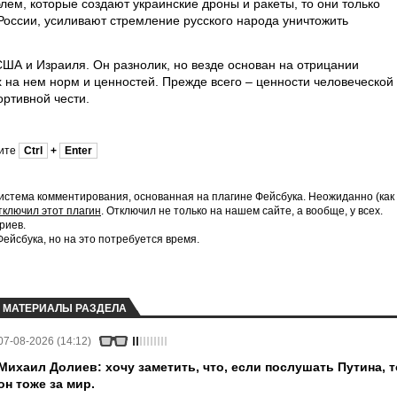
блем, которые создают украинские дроны и ракеты, то они только
России, усиливают стремление русского народа уничтожить
США и Израиля. Он разнолик, но везде основан на отрицании
 на нем норм и ценностей. Прежде всего – ценности человеческой
ортивной чести.
мите
Ctrl
+
Enter
истема комментирования, основанная на плагине Фейсбука. Неожиданно (как
тключил этот плагин
. Отключил не только на нашем сайте, а вообще, у всех.
риев.
йсбука, но на это потребуется время.
МАТЕРИАЛЫ РАЗДЕЛА
07-08-2026 (14:12)
Михаил Долиев: хочу заметить, что, если послушать Путина, т
он тоже за мир.