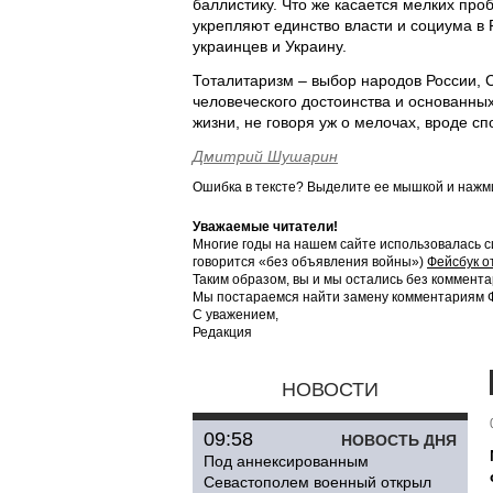
баллистику. Что же касается мелких про
укрепляют единство власти и социума в 
украинцев и Украину.
Тоталитаризм – выбор народов России, 
человеческого достоинства и основанных
жизни, не говоря уж о мелочах, вроде сп
Дмитрий Шушарин
Ошибка в тексте? Выделите ее мышкой и наж
Уважаемые читатели!
Многие годы на нашем сайте использовалась с
говорится «без объявления войны»)
Фейсбук о
Таким образом, вы и мы остались без коммента
Мы постараемся найти замену комментариям Фе
С уважением,
Редакция
НОВОСТИ
09:58
НОВОСТЬ ДНЯ
Под аннексированным
Севастополем военный открыл