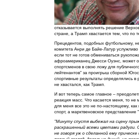
отказывается выполнять решение Верхов
стране, а Трамп хвастается тем, что по
Прецедентов, подобных футбольному, не
комитета Анри де Байе-Латур услужливо
если тот не готов обмениваться рукопож
афроамериканец Джесси Оуэнс, может ок
спортсменов в свою ложу для публичного
лейтенантов" за проигрыш сборной Югос
спортивные результаты определялись в р
не хвастался, как Трамп.
И вот теперь самое главное – преодоле
реакция масс. Что касается меня, то не
для меня все это не по-настоящему, как
спорт, а марктвеновское представление 
"Минуту спустя выбежал на сцену прыж
раскрашенный всеми цветами радуги. 
не говоря уж о сделанной ему прическе