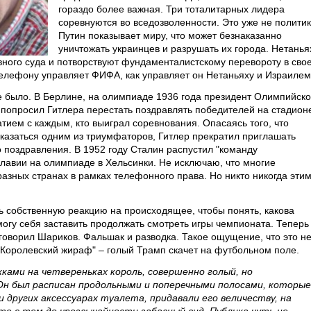
гораздо более важная. Три тоталитарных лидера
соревнуются во вседозволенности. Это уже не политик
Путин показывает миру, что может безнаказанно
уничтожать украинцев и разрушать их города. Нетанья
ного суда и потворствуют фундаменталистскому перевороту в сво
 телефону управляет ФИФА, как управляет он Нетаньяху и Израилем
 было. В Берлине, на олимпиаде 1936 года президент Олимпийско
 попросил Гитлера перестать поздравлять победителей на стадион
атием с каждым, кто выиграл соревнования. Опасаясь того, что
азаться одним из триумфаторов, Гитлер прекратил приглашать
 поздравления. В 1952 году Сталин распустил "команду
лавии на олимпиаде в Хельсинки. Не исключаю, что многие
азных странах в рамках телефонного права. Но никто никогда эти
ть собственную реакцию на происходящее, чтобы понять, какова
 могу себя заставить продолжать смотреть игры чемпионата. Теперь
 говорил Шариков. Фальшак и разводка. Такое ощущение, что это н
"Королевский жираф" – голый Трамп скачет на футбольном поле.
ками на четвереньках король, совершенно голый, но
Он был расписан продольными и поперечными полосами, которые
 и других аксессуарах туалета, придавали его величеству, на