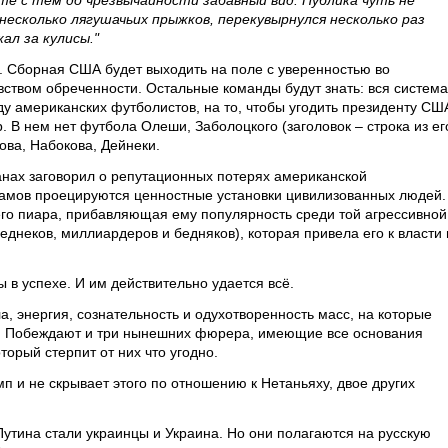
сте с тем до чрезвычайности забавный вид. Публика чуть не
 несколько лягушачьих прыжков, перекувырнулся несколько раз
ал за кулисы."
 Сборная США будет выходить на поле с уверенностью во
увством обреченности. Остальные команды будут знать: вся система
 американских футболистов, на то, чтобы угодить президенту СШ
 В нем нет футбола Олеши, Заболоцкого (заголовок – строка из ег
ва, Набокова, Дейнеки.
нах заговорил о репутационных потерях американской
хамов проецируются ценностные установки цивилизованных людей.
о пиара, прибавляющая ему популярность среди той агрессивной
еднеков, миллиардеров и бедняков), которая привела его к власти 
 в успехе. И им действительно удается всё.
а, энергия, сознательность и одухотворенность масс, на которые
л. Побеждают и три нынешних фюрера, имеющие все основания
торый стерпит от них что угодно.
мп и не скрывает этого по отношению к Нетаньяху, двое других
утина стали украинцы и Украина. Но они полагаются на русскую