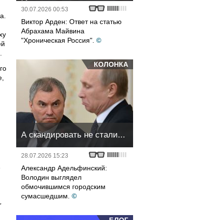
30.07.2026 00:53
а.
Виктор Арден: Ответ на статью
Абрахама Майвина
ху
"Хроническая Россия".
©
ей
.
КОЛОНКА
го
е,
м
А скандировать не стали...
28.07.2026 15:23
е
Александр Адельфинский:
Володин выглядел
обмочившимся городским
сумасшедшим.
©
,