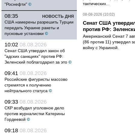
тактических...
"Роснефти"
©
08-08-2026 (10:02)
08:35
НОВОСТЬ ДНЯ
США намерены разрешить Турции
Сенат США утвердил
передать Украине ракеты и
против РФ: Зеленск
пусковые установки
©
Американский Сенат 7 ав
(86 против 11) утвердил з
10:02
08.08.2026
войну с Украиной.
Сенат США утвердил закон об
"адских санкциях" против РФ:
Зеленский поблагодарил за это
©
09:41
08.08.2026
Российские фигуристы массово
стремятся к получению
нейтрального статуса
©
09:33
08.08.2026
СКР возбудил уголовное дело
против журналистки Катерины
Гордеевой
©
09:18
08.08.2026