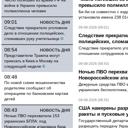
Число погибших из армии РФ на
превысило полмилл
войне в Украине превысило
полмиллиона человек
Би-би-си совместно с из
установила имена 238 014
09:01
НОВОСТЬ ДНЯ
Следствие прекратило уголовное
09-08-2026 (09:01)
дело в отношении полицейских,
Следствие прекрати
сломавших руку учительнице
©
полицейских, слома
Следствие прекратило уг
08:54
НОВОСТЬ ДНЯ
отношении сотрудников п
Представители Трампа могут
приехать в Киев и Москву на
09-08-2026 (08:43)
следующей неделе
©
Ночью ПВО перехват
08:48
Новороссийском ата
По новой схеме мошенничества
Дежурные средства ПВО в 
родителям сообщают об
украинских беспилотника
операциям по банковским картам
детей
09-08-2026 (08:35)
США намерены разре
08:43
НОВОСТЬ ДНЯ
ракеты и пусковые 
Ночью ПВО перехватила 153
Государственный департ
украинских БПЛА: под
разрешить передачу Украи
Новороссийском атакована база