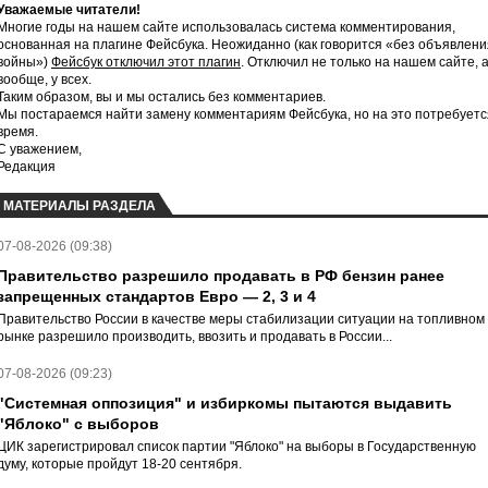
Уважаемые читатели!
Многие годы на нашем сайте использовалась система комментирования,
основанная на плагине Фейсбука. Неожиданно (как говорится «без объявлени
войны»)
Фейсбук отключил этот плагин
. Отключил не только на нашем сайте, 
вообще, у всех.
Таким образом, вы и мы остались без комментариев.
Мы постараемся найти замену комментариям Фейсбука, но на это потребуетс
время.
С уважением,
Редакция
МАТЕРИАЛЫ РАЗДЕЛА
07-08-2026 (09:38)
Правительство разрешило продавать в РФ бензин ранее
запрещенных стандартов Евро — 2, 3 и 4
Правительство России в качестве меры стабилизации ситуации на топливном
рынке разрешило производить, ввозить и продавать в России...
07-08-2026 (09:23)
"Системная оппозиция" и избиркомы пытаются выдавить
"Яблоко" с выборов
ЦИК зарегистрировал список партии "Яблоко" на выборы в Государственную
думу, которые пройдут 18-20 сентября.