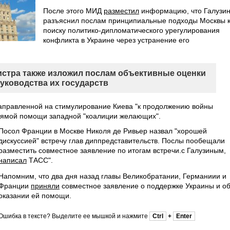
После этого МИД
разместил
информацию, что Галузи
разъяснил послам принципиальные подходы Москвы 
поиску политико-дипломатического урегулирования
конфликта в Украине через устранение его
стра также изложил послам объективные оценки
уководства их государств
направленной на стимулирование Киева "к продолжению войны
 прямой помощи западной "коалиции желающих".
Посол Франции в Москве Николя де Ривьер назвал "хорошей
дискуссией" встречу глав диппредставительств. Послы пообещали
разместить совместное заявление по итогам встречи.с Галузиным,
написал
ТАСС".
Напомним, что два дня назад главы Великобратании, Германиии и
Франции
приняли
совместное заявление о поддержке Украины и о
оказании ей помощи.
Ошибка в тексте? Выделите ее мышкой и нажмите
Ctrl
+
Enter