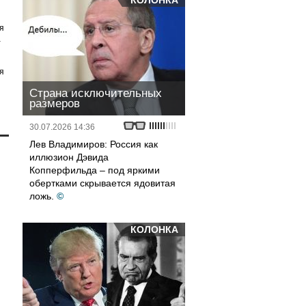
КОЛОНКА
я
а
я
Страна исключительных
размеров
30.07.2026 14:36
Лев Владимиров: Россия как
иллюзион Дэвида
Копперфильда – под яркими
обертками скрывается ядовитая
ложь.
©
КОЛОНКА