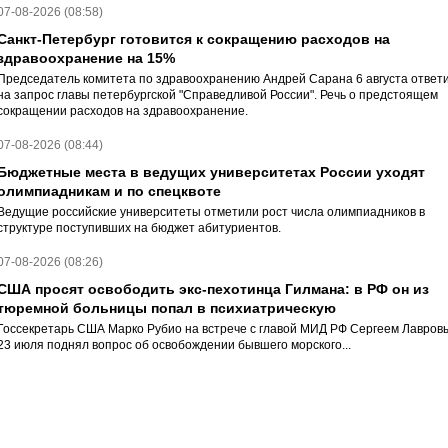
07-08-2026 (08:58)
Санкт-Петербург готовится к сокращению расходов на
здравоохранение на 15%
Председатель комитета по здравоохранению Андрей Сарана 6 августа ответ
на запрос главы петербургской "Справедливой России". Речь о предстоящем
сокращении расходов на здравоохранение.
07-08-2026 (08:44)
Бюджетные места в ведущих университетах России уходят
олимпиадникам и по спецквоте
Ведущие российские университеты отметили рост числа олимпиадников в
структуре поступивших на бюджет абитуриентов.
07-08-2026 (08:26)
США просят освободить экс-пехотинца Гилмана: в РФ он из
тюремной больницы попал в психиатрическую
Госсекретарь США Марко Рубио на встрече с главой МИД РФ Сергеем Лавров
23 июля поднял вопрос об освобождении бывшего морского...