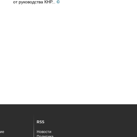
от руководства КНР...
©
RSS
ие
Новости
Политика