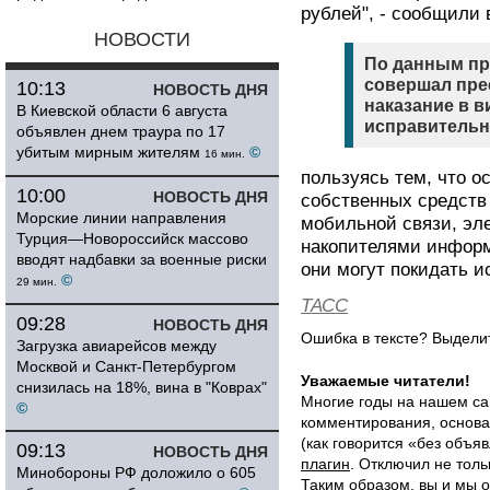
рублей", - сообщили
НОВОСТИ
По данным пр
совершал пре
10:13
НОВОСТЬ ДНЯ
наказание в 
В Киевской области 6 августа
исправительн
объявлен днем траура по 17
убитым мирным жителям
©
16 мин.
пользуясь тем, что о
10:00
НОВОСТЬ ДНЯ
собственных средств
Морские линии направления
мобильной связи, эл
Турция—Новороссийск массово
накопителями информ
вводят надбавки за военные риски
они могут покидать и
©
29 мин.
ТАСС
09:28
НОВОСТЬ ДНЯ
Ошибка в тексте? Выдел
Загрузка авиарейсов между
Москвой и Санкт-Петербургом
Уважаемые читатели!
снизилась на 18%, вина в "Коврах"
Многие годы на нашем са
©
комментирования, основа
(как говорится «без объ
09:13
НОВОСТЬ ДНЯ
плагин
. Отключил не толь
Минобороны РФ доложило о 605
Таким образом, вы и мы о