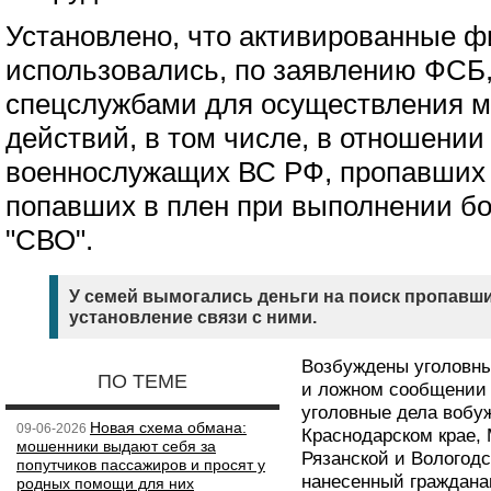
Установлено, что активированные ф
использовались, по заявлению ФСБ
спецслужбами для осуществления 
действий, в том числе, в отношении
военнослужащих ВС РФ, пропавших 
попавших в плен при выполнении бо
"СВО".
У семей вымогались деньги на поиск пропавши
установление связи с ними.
Возбуждены уголовные
ПО ТЕМЕ
и ложном сообщении 
уголовные дела вобу
Новая схема обмана:
09-06-2026
Краснодарском крае, 
мошенники выдают себя за
Рязанской и Вологод
попутчиков пассажиров и просят у
нанесенный граждана
родных помощи для них