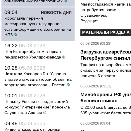
обнаруженных беспилотниках
©
Мы постараемся найти за
потребуется время.
09:04
НОВОСТЬ ДНЯ
С уважением,
Ярославль пережил
Редакция
массированную атаку дронов:
есть информация о возгорании на
МАТЕРИАЛЫ РАЗДЕЛА
НПЗ
©
06-08-2026 (09:28)
16:22
05.08.2026
Под Екатеринбургом взорван
Загрузка авиарейсо
гендиректор Уралдронзавода
©
Петербургом снизила
Трафик на авиарейсах ме
10:28
05.08.2026
снизился за первую полов
Читатели Каспаров.Ru: Украина
написал 6 августа...
вправе атаковать любой объект на
территории агрессора – России
©
06-08-2026 (09:13)
Минобороны РФ дол
10:01
05.08.2026
беспилотниках
Попытку России возродить некий
конкурс "Интервидение" пресекла
С 20:00 мск 5 августа до
Саудовская Аравия
©
605 украинских беспилот
09:48
05.08.2026
06-08-2026 (09:04)
Индия отказалась от покупки