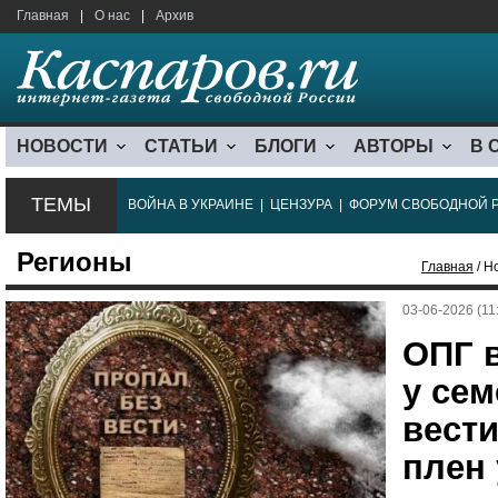
Главная
|
О нас
|
Архив
НОВОСТИ
СТАТЬИ
БЛОГИ
АВТОРЫ
В 
ТЕМЫ
ВОЙНА В УКРАИНЕ
|
ЦЕНЗУРА
|
ФОРУМ СВОБОДНОЙ 
Регионы
Главная
/ Н
03-06-2026 (11
ОПГ 
у се
вест
плен