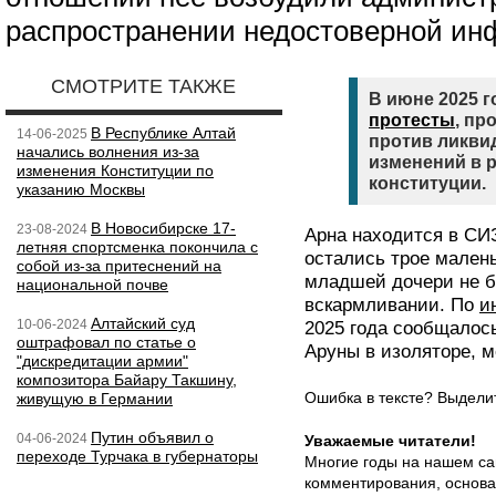
распространении недостоверной ин
СМОТРИТЕ ТАКЖЕ
В июне 2025 г
протесты
, пр
В Республике Алтай
14-06-2025
против ликви
начались волнения из-за
изменений в 
изменения Конституции по
конституции.
указанию Москвы
В Новосибирске 17-
23-08-2024
Арна находится в СИЗ
летняя спортсменка покончила с
остались трое малень
собой из-за притеснений на
младшей дочери не б
национальной почве
вскармливании. По
и
Алтайский суд
10-06-2024
2025 года сообщалос
оштрафовал по статье о
Аруны в изоляторе, 
"дискредитации армии"
композитора Байару Такшину,
Ошибка в тексте? Выдел
живущую в Германии
Путин объявил о
04-06-2024
Уважаемые читатели!
переходе Турчака в губернаторы
Многие годы на нашем са
комментирования, основа