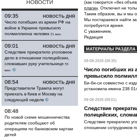
НОВОСТИ
(как говорится «без объ
плагин
. Отключил не толь
Таким образом, вы и мы о
09:35
НОВОСТЬ ДНЯ
Мы постараемся найти за
Число погибших из армии РФ на
потребуется время.
войне в Украине превысило
С уважением,
полмиллиона человек
21 мин.
Редакция
09:01
НОВОСТЬ ДНЯ
МАТЕРИАЛЫ РАЗДЕЛА
Следствие прекратило уголовное
дело в отношении полицейских,
09-08-2026 (09:35)
сломавших руку учительнице
55
Число погибших из 
©
мин.
превысило полмилл
08:54
НОВОСТЬ ДНЯ
Би-би-си совместно с из
Представители Трампа могут
установила имена 238 014
приехать в Киев и Москву на
следующей неделе
©
09-08-2026 (09:01)
Следствие прекрати
08:48
полицейских, слома
По новой схеме мошенничества
Следствие прекратило уг
родителям сообщают об
отношении сотрудников п
операциям по банковским картам
детей