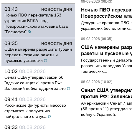
09-08-2026 (08:43)
08:43
НОВОСТЬ ДНЯ
Ночью ПВО перехват
Ночью ПВО перехватила 153
Новороссийском ата
украинских БПЛА: под
Дежурные средства ПВО в 
Новороссийском атакована база
украинских беспилотника
"Роснефти"
©
09-08-2026 (08:35)
08:35
НОВОСТЬ ДНЯ
США намерены разре
США намерены разрешить Турции
ракеты и пусковые 
передать Украине ракеты и
Государственный департ
пусковые установки
©
разрешить передачу Украи
10:02
08.08.2026
тактических...
Сенат США утвердил закон об
08-08-2026 (10:02)
"адских санкциях" против РФ:
Зеленский поблагодарил за это
©
Сенат США утвердил
против РФ: Зеленск
09:41
08.08.2026
Американский Сенат 7 ав
Российские фигуристы массово
(86 против 11) утвердил з
стремятся к получению
войну с Украиной.
нейтрального статуса
©
09:33
08.08.2026