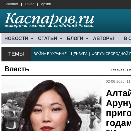
Главная
|
О нас
|
Архив
НОВОСТИ
СТАТЬИ
БЛОГИ
АВТОРЫ
В 
ТЕМЫ
ВОЙНА В УКРАИНЕ
|
ЦЕНЗУРА
|
ФОРУМ СВОБОДНОЙ 
Власть
Главная
/ Н
02-06-2026 (11
Алта
Арун
приго
годам