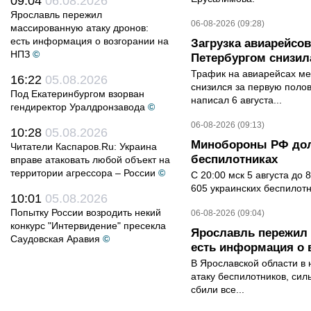
09:04
06.08.2026
Ярославль пережил
06-08-2026 (09:28)
массированную атаку дронов:
есть информация о возгорании на
Загрузка авиарейсо
НПЗ
©
Петербургом снизила
Трафик на авиарейсах ме
16:22
05.08.2026
снизился за первую полов
Под Екатеринбургом взорван
написал 6 августа...
гендиректор Уралдронзавода
©
06-08-2026 (09:13)
10:28
05.08.2026
Минобороны РФ дол
Читатели Каспаров.Ru: Украина
беспилотниках
вправе атаковать любой объект на
территории агрессора – России
©
С 20:00 мск 5 августа до
605 украинских беспилот
10:01
05.08.2026
Попытку России возродить некий
06-08-2026 (09:04)
конкурс "Интервидение" пресекла
Ярославль пережил 
Саудовская Аравия
©
есть информация о 
В Ярославской области в 
атаку беспилотников, си
сбили все...