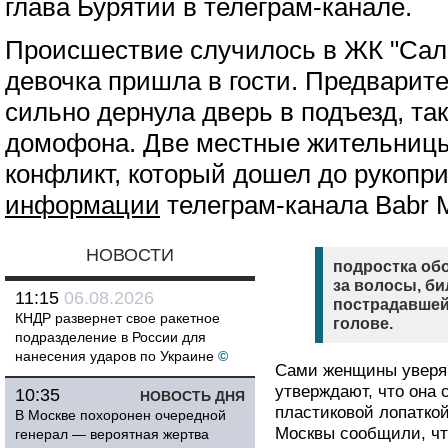
глава Бурятии в телеграм-канале.
Происшествие случилось в ЖК "Сала
девочка пришла в гости. Предварите
сильно дернула дверь в подъезд, так
домофона. Две местные жительницы 
конфликт, который дошел до рукопри
информации
телеграм-канала Babr 
НОВОСТИ
подростка обо
за волосы, би
11:15
06.08.2026
пострадавшей
КНДР развернет свое ракетное
голове.
подразделение в России для
нанесения ударов по Украине
©
Сами женщины уверяют
утверждают, что она 
10:35
НОВОСТЬ ДНЯ
пластиковой лопаткой
В Москве похоронен очередной
Москвы сообщили, что
генерал — вероятная жертва