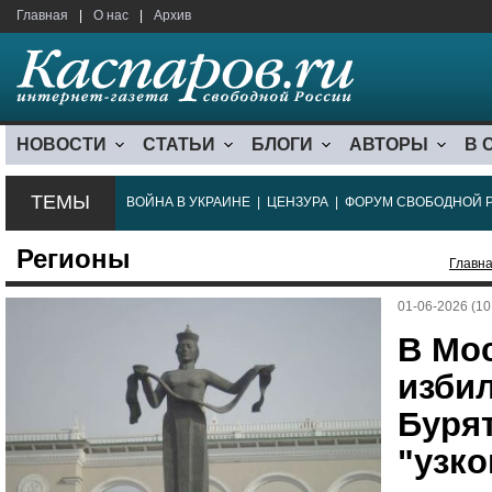
Главная
|
О нас
|
Архив
НОВОСТИ
СТАТЬИ
БЛОГИ
АВТОРЫ
В 
ТЕМЫ
ВОЙНА В УКРАИНЕ
|
ЦЕНЗУРА
|
ФОРУМ СВОБОДНОЙ 
Регионы
Главн
01-06-2026 (10
В Мо
избил
Бурят
"узко