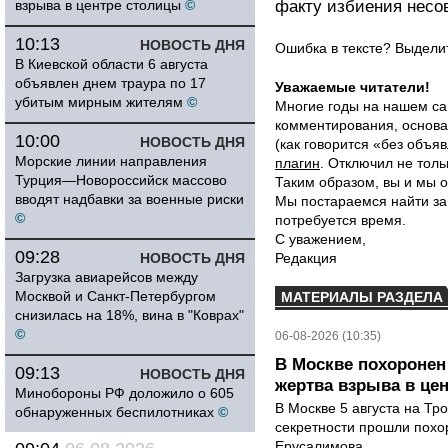
взрыва в центре столицы
©
факту избиения несо
10:13
НОВОСТЬ ДНЯ
Ошибка в тексте? Выдел
В Киевской области 6 августа
объявлен днем траура по 17
Уважаемые читатели!
убитым мирным жителям
©
Многие годы на нашем са
комментирования, основа
10:00
НОВОСТЬ ДНЯ
(как говорится «без объ
Морские линии направления
плагин
. Отключил не толь
Турция—Новороссийск массово
Таким образом, вы и мы о
вводят надбавки за военные риски
Мы постараемся найти за
©
потребуется время.
С уважением,
09:28
НОВОСТЬ ДНЯ
Редакция
Загрузка авиарейсов между
Москвой и Санкт-Петербургом
МАТЕРИАЛЫ РАЗДЕЛА
снизилась на 18%, вина в "Коврах"
©
06-08-2026 (10:35)
В Москве похоронен
09:13
НОВОСТЬ ДНЯ
жертва взрыва в це
Минобороны РФ доложило о 605
В Москве 5 августа на Тр
обнаруженных беспилотниках
©
секретности прошли похо
Ерусалимова.