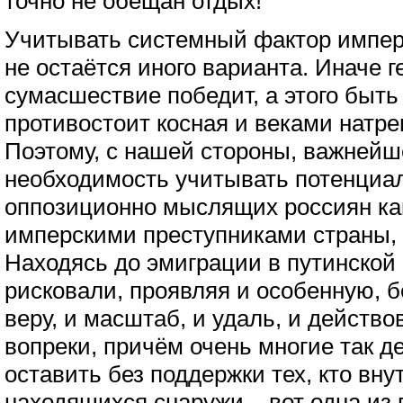
точно не обещан отдых!
Учитывать системный фактор имперс
не остаётся иного варианта. Иначе 
сумасшествие победит, а этого быть
противостоит косная и веками натр
Поэтому, с нашей стороны, важнейш
необходимость учитывать потенциа
оппозиционно мыслящих россиян ка
имперскими преступниками страны, т
Находясь до эмиграции в путинской
рисковали, проявляя и особенную, бе
веру, и масштаб, и удаль, и действ
вопреки, причём очень многие так д
оставить без поддержки тех, кто вну
находящихся снаружи – вот одна из