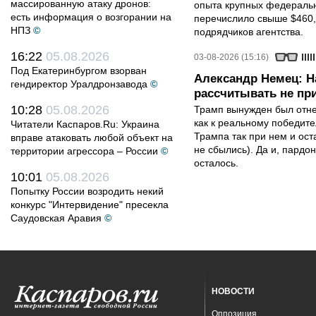
массированную атаку дронов:
опыта крупных федеральны
есть информация о возгорании на
перечислило свыше $460,
НПЗ
©
подрядчиков агентства.
16:22
05.08.2026
03-08-2026 (15:16)
Под Екатеринбургом взорван
Александр Немец: Н
гендиректор Уралдронзавода
©
рассчитывать не пр
10:28
05.08.2026
Трамп вынужден был отнес
как к реальному победите
Читатели Каспаров.Ru: Украина
Трампа так при нем и ост
вправе атаковать любой объект на
не сбылись). Да и, пардо
территории агрессора – России
©
осталось.
10:01
05.08.2026
Попытку России возродить некий
конкурс "Интервидение" пресекла
Саудовская Аравия
©
НОВОСТИ
Оппозиция