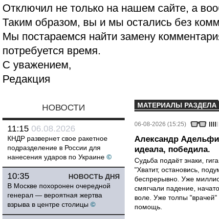
Отключил не только на нашем сайте, а воо
Таким образом, вы и мы остались без ком
Мы постараемся найти замену комментария
потребуется время.
С уважением,
Редакция
МАТЕРИАЛЫ РАЗДЕЛА
НОВОСТИ
06-08-2026 (15:25)
11:15
06.08.2026
КНДР развернет свое ракетное
Александр Адельфин
подразделение в России для
идеала, победила.
нанесения ударов по Украине
©
Судьба подаёт знаки, гига
"Хватит, остановись, поду
10:35
НОВОСТЬ ДНЯ
беспрерывно. Уже миллио
В Москве похоронен очередной
смягчали падение, начато
генерал — вероятная жертва
воле. Уже толпы "врачей
взрыва в центре столицы
©
помощь.