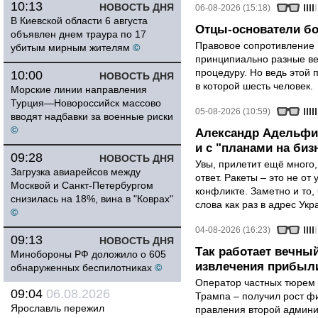
10:13
НОВОСТЬ ДНЯ
06-08-2026 (15:18)
В Киевской области 6 августа
Отцы-основатели бо
объявлен днем траура по 17
Правовое сопротивление 
убитым мирным жителям
©
принципиально разные ве
процедуру. Но ведь этой 
10:00
НОВОСТЬ ДНЯ
в которой шесть человек.
Морские линии направления
Турция—Новороссийск массово
05-08-2026 (10:59)
вводят надбавки за военные риски
©
Александр Адельфин
и с "планами на биз
09:28
НОВОСТЬ ДНЯ
Увы, прилетит ещё много,
Загрузка авиарейсов между
ответ. Ракеты – это не от
Москвой и Санкт-Петербургом
конфликте. Заметно и то
снизилась на 18%, вина в "Коврах"
слова как раз в адрес Укра
©
04-08-2026 (16:23)
09:13
НОВОСТЬ ДНЯ
Так работает вечный
Минобороны РФ доложило о 605
извлечения прибыли
обнаруженных беспилотниках
©
Оператор частных тюрем 
09:04
06.08.2026
Трампа – получил рост ф
Ярославль пережил
правления второй админи