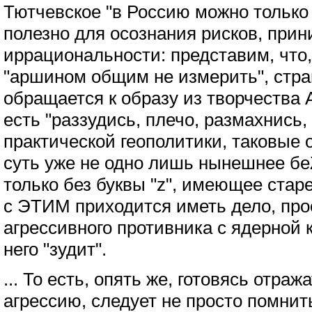
Тютчевское "в Россию можно только 
полезно для осознания рисков, прин
иррациональности: представим, что,
"аршином общим не измерить", стра
обращается к образу из творчества 
есть "раззудись, плечо, размахнись, 
практической геополитики, таковые 
суть уже не одно лишь нынешнее беZ
только без буквы "z", имеющее старе
с ЭТИМ приходится иметь дело, пр
агрессивного противника с ядерной кн
него "зудит".
... То есть, опять же, готовясь отра
агрессию, следует не просто помнить