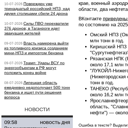
крае, военный аэрод
Поврежден уже
10-07-2026
тринадцатый российский НПЗ, над
области, два нефтета
двумя столицами сбили 24 дрона
ВКонтакте
приведены
Силы ПВО перехватили
10-07-2026
по состоянию на 2025
376 дронов; в Таганроге идет
эвакуация жителей
Омский НПЗ (Омс
млн тонн в год.
Власть намерена выйти
09-07-2026
Киришский НПЗ 
из топливного кризиса созданием
"Сургутнефтегаз
мини-НПЗ и импортом бензина
Рязанская НПК (
Трамп: Удары ВСУ по
09-07-2026
около 17,1 млн т
энергообъектам в РФ могут
"ЛУКОЙЛ-Нижего
положить конец войне
(Нижегородская 
тонн в год.
Липецкая область
08-07-2026
ежедневно недополучает 500 тонн
ТАНЕКО (Республ
бензина и ищет пути решения
около 16,2 млн т
вопроса
Ярославнефтеор
область, "Славн
НОВОСТИ
нефти") — около 
09:58
НОВОСТЬ ДНЯ
Ошибка в тексте? Выдел