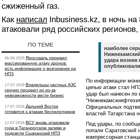
сжиженный газ.
Как
написал
Inbusiness.kz, в ночь н
атаковали ряд российских регионов,
ПО ТЕМЕ
наиболее сер
Нижнекамский 
Ярославль пережил
06-08-2026
удара возник
массированную атаку дронов:
опубликовали
есть информация о возгорании на
НПЗ
По информации монит
Владельцы частных АЗС
17-07-2026
целью атаки стал НПЗ
срочно продают их из-за
удар был нанесен по
невозможности вести бизнес
"Нижнекамскнефтехим
Дальний Восток
Официальных подтве
17-07-2026
готовится к атакам беспилотников
властей Татарстана н
ВСУ вновь атаковали
12-07-2026
Под удары, по сообщ
суда в Таганрогском заливе и
попали Саратовский
подожгли Сызранский НПЗ
компрессорная станц