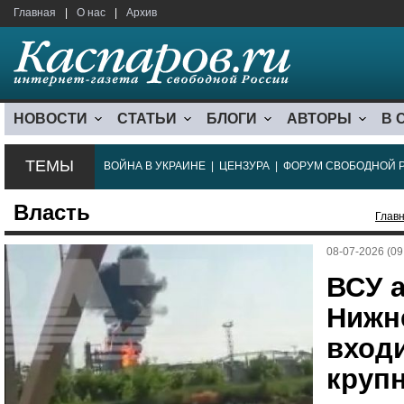
Главная
|
О нас
|
Архив
НОВОСТИ
СТАТЬИ
БЛОГИ
АВТОРЫ
В 
ТЕМЫ
ВОЙНА В УКРАИНЕ
|
ЦЕНЗУРА
|
ФОРУМ СВОБОДНОЙ 
Власть
Глав
08-07-2026 (09
ВСУ 
Нижн
входи
круп