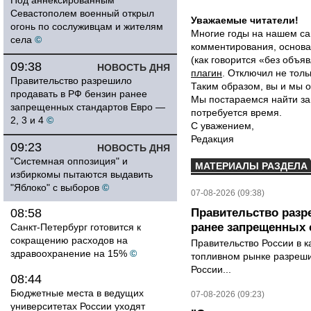
Под аннексированным
Севастополем военный открыл
Уважаемые читатели!
огонь по сослуживцам и жителям
Многие годы на нашем са
села
©
комментирования, основа
(как говорится «без объ
09:38
НОВОСТЬ ДНЯ
плагин
. Отключил не толь
Правительство разрешило
Таким образом, вы и мы о
продавать в РФ бензин ранее
Мы постараемся найти за
запрещенных стандартов Евро —
потребуется время.
2, 3 и 4
©
С уважением,
Редакция
09:23
НОВОСТЬ ДНЯ
"Системная оппозиция" и
МАТЕРИАЛЫ РАЗДЕЛА
избиркомы пытаются выдавить
"Яблоко" с выборов
©
07-08-2026 (09:38)
08:58
Правительство разр
ранее запрещенных с
Санкт-Петербург готовится к
сокращению расходов на
Правительство России в к
здравоохранение на 15%
©
топливном рынке разрешил
России...
08:44
Бюджетные места в ведущих
07-08-2026 (09:23)
университетах России уходят