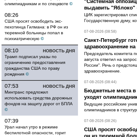
"Системная оппози
олимпиадникам и по спецквоте
©
выдавить "Яблоко"
08:26
ЦИК зарегистрировал спис
Государственную думу, ко
США просят освободить экс-
пехотинца Гилмана: в РФ он из
07-08-2026 (08:58)
тюремной больницы попал в
психиатрическую
©
Санкт-Петербург го
здравоохранение на
08:10
НОВОСТЬ ДНЯ
Председатель комитета п
Трамп подписал указы по
августа ответил на запро
ограничению предоставления
России". Речь о предсто
гражданства США по праву
здравоохранение.
рождения
©
07-08-2026 (08:44)
07:53
НОВОСТЬ ДНЯ
Бюджетные места в 
Минтранс предложил
уходят олимпиадник
использовать средства дорожных
фондов на защиту дорог от БПЛА
Ведущие российские унив
©
олимпиадников в структу
07:39
07-08-2026 (08:26)
Урал начал утро в режиме
США просят освобод
беспилотной опасности, горит
он из тюремной бол