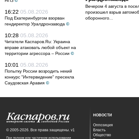
НПЗ
©
Вечером 4 августа в пос
16:22
05.08.2026
произошел взрыв автомоб
Под Екатеринбургом взорван
оборонного...
гендиректор Уралдронзавода
©
10:28
05.08.2026
Читатели Каспаров.Ru: Украина
вправе атаковать любой объект на
территории агрессора – России
©
10:01
05.08.2026
Попытку России возродить некий
конкурс "Интервидение" пресекла
Саудовская Аравия
©
НОВОСТИ
Оппозиция
© 2005-2026. Все права защищены. v1
Власть
Общество
При полном или частичном использовании