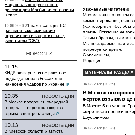
Национального расчетного
Уважаемые читатели!
депозитария Мосбиржи оставлены
в силе
Многие годы на нашем са
комментирования, основа
21 пакет санкций ЕС
10-06-2026
(как говорится «без объ
расширит экономические
плагин
. Отключил не толь
ограничения и запретит въезд
Таким образом, вы и мы о
участникам "СВО"
Мы постараемся найти за
потребуется время.
НОВОСТИ
С уважением,
Редакция
11:15
МАТЕРИАЛЫ РАЗДЕЛА
КНДР развернет свое ракетное
подразделение в России для
нанесения ударов по Украине
©
06-08-2026 (10:35)
В Москве похоронен
10:35
НОВОСТЬ ДНЯ
жертва взрыва в це
В Москве похоронен очередной
В Москве 5 августа на Тр
генерал — вероятная жертва
секретности прошли похо
взрыва в центре столицы
©
Ерусалимова.
10:13
НОВОСТЬ ДНЯ
06-08-2026 (09:28)
В Киевской области 6 августа