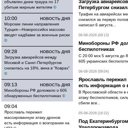
Загрузка авиарейсо
объявлен днем траура по 17
убитым мирным жителям
©
Петербургом снизила
Трафик на авиарейсах ме
10:00
НОВОСТЬ ДНЯ
снизился за первую полов
Морские линии направления
написал 6 августа...
Турция—Новороссийск массово
вводят надбавки за военные риски
06-08-2026 (09:13)
©
Минобороны РФ дол
беспилотниках
09:28
НОВОСТЬ ДНЯ
С 20:00 мск 5 августа до
Загрузка авиарейсов между
605 украинских беспилот
Москвой и Санкт-Петербургом
снизилась на 18%, вина в "Коврах"
06-08-2026 (09:04)
©
Ярославль пережил 
09:13
НОВОСТЬ ДНЯ
есть информация о 
Минобороны РФ доложило о 605
В Ярославской области в 
обнаруженных беспилотниках
©
атаку беспилотников, си
сбили все...
09:04
Ярославль пережил
05-08-2026 (16:22)
массированную атаку дронов:
Под Екатеринбургом
есть информация о возгорании на
Уралдронзавода