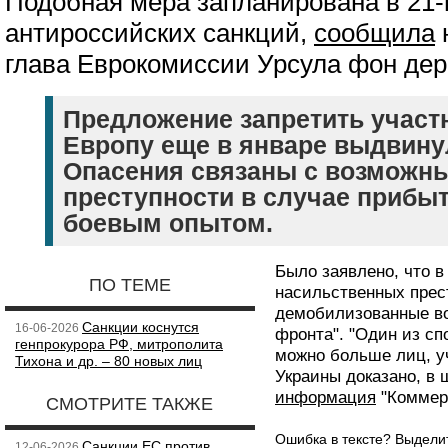
Подобная мера запланирована в 21-
антироссийских санкций,
сообщила
глава Еврокомиссии Урсула фон дер
Предложение запретить участ
Европу еще в январе выдвину
Опасения связаны с возможн
преступности в случае прибы
боевым опытом.
Было заявлено, что в
ПО ТЕМЕ
насильственных прест
демобилизованные в
Санкции коснутся
16-06-2026
фронта". "Один из сп
генпрокурора РФ, митрополита
можно больше лиц, у
Тихона и др. – 80 новых лиц
Украины доказано, в 
информация
"Коммер
СМОТРИТЕ ТАКЖЕ
Ошибка в тексте? Выдел
Санкции ЕС против
12-06-2026