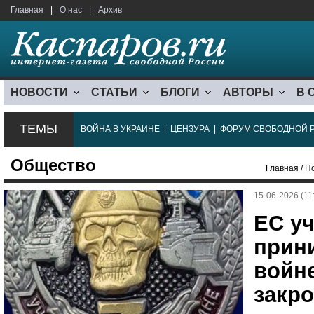
Главная
|
О нас
|
Архив
НОВОСТИ
СТАТЬИ
БЛОГИ
АВТОРЫ
В 
ТЕМЫ
ВОЙНА В УКРАИНЕ
|
ЦЕНЗУРА
|
ФОРУМ СВОБОДНОЙ 
Общество
Главная
/ Н
15-06-2026 (11
ЕС уч
прин
войне
закро