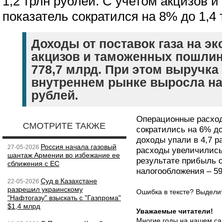
1,2 трлн рублей. С учетом акцизов
показатель сократился на 8% до 1,4 
Доходы от поставок газа на эк
акцизов и таможенных пошлин
778,7 млрд. При этом выручка 
внутреннем рынке выросла на
рублей.
Операционные расход
СМОТРИТЕ ТАКЖЕ
сократились на 6% до
доходы упали в 4,7 р
Россия начала газовый
27-05-2026
расходы увеличились
шантаж Армении во избежание ее
результате прибыль 
сближения с ЕС
налогообложения – 5
Суд в Казахстане
22-05-2026
разрешил украинскому
Ошибка в тексте? Выдел
"Нафтогазу" взыскать с "Газпрома"
$1,4 млрд
Уважаемые читатели!
Многие годы на нашем са