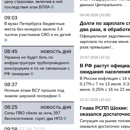
цену страховки, включив в неё
данных Центрального...
последствия атак БПЛА
©
04-08-2026 (10:50)
09:03
Долги по зарплате 
В вузах Петербурга бюджетные
места без конкурса заняли 3,4
два раза, в обработк
тысячи участников СВО и их детей
Официальная задолженнос
©
зарплате по итогам июня 
раза превышает...
08:45
НОВОСТЬ ДНЯ
Украина не будет бить по
23-07-2026 (10:11)
инфраструктуре трубопроводного
В РФ растут офици
консорциума и по не связанным с
ожидания населени
РФ танкерам
©
В России инфляция с 14 
08:37
0,17% с 7 по 13 июля, 0,
июня, 0,25% с 16 по 22 ию
Ночные атаки ВСУ прошли под
знаком широкой географии
©
22-07-2026 (10:42)
08:25
НОВОСТЬ ДНЯ
Глава РСПП Шохин: 
Силы ПВО сбили за ночь 397
оказался достаточн
беспилотников: горят два НПЗ
©
Ситуация на рынке топли
оказался достаточно сер
09:58
07.08.2026