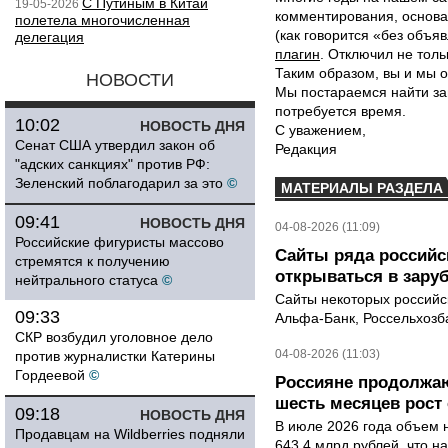
С Путиным в Китай
19-05-2026
комментирования, основа
полетела многочисленная
(как говорится «без объ
делегация
плагин
. Отключил не толь
Таким образом, вы и мы о
НОВОСТИ
Мы постараемся найти за
потребуется время.
10:02
НОВОСТЬ ДНЯ
С уважением,
Сенат США утвердил закон об
Редакция
"адских санкциях" против РФ:
Зеленский поблагодарил за это
©
МАТЕРИАЛЫ РАЗДЕЛА
09:41
НОВОСТЬ ДНЯ
04-08-2026 (11:09)
Российские фигуристы массово
Сайты ряда российс
стремятся к получению
открываться в зару
нейтрального статуса
©
Сайты некоторых российск
09:33
Альфа-Банк, Россельхозба
СКР возбудил уголовное дело
04-08-2026 (11:03)
против журналистки Катерины
Гордеевой
©
Россияне продолжаю
шесть месяцев рост 
09:18
НОВОСТЬ ДНЯ
В июле 2026 года объем 
Продавцам на Wildberries подняли
643,4 млрд рублей, что н