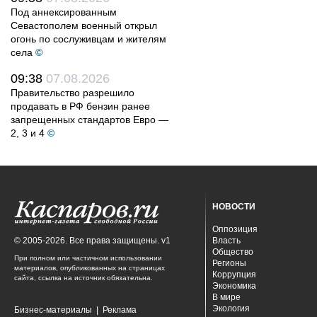
Под аннексированным
Севастополем военный открыл
огонь по сослуживцам и жителям
села
©
09:38
07.08.2026
Правительство разрешило
продавать в РФ бензин ранее
запрещенных стандартов Евро —
2, 3 и 4
©
НОВОСТИ
Оппозиция
© 2005-2026. Все права защищены. v1
Власть
Общество
При полном или частичном использовании
Регионы
материалов, опубликованных на страницах
Коррупция
сайта, ссылка на источник обязательна.
Экономика
В мире
Экология
Бизнес-материалы
|
Реклама