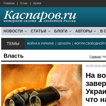
Главная
|
О нас
|
Архив
НОВОСТИ
СТАТЬИ
БЛОГИ
АВТОРЫ
В 
ТЕМЫ
ВОЙНА В УКРАИНЕ
|
ЦЕНЗУРА
|
ФОРУМ СВОБОДНОЙ 
Власть
Главная
/ Н
30-05-2026 (09
На во
заве
Украи
что н