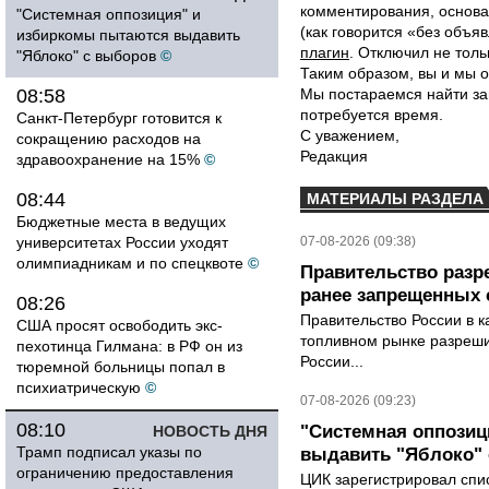
комментирования, основа
"Системная оппозиция" и
(как говорится «без объ
избиркомы пытаются выдавить
плагин
. Отключил не толь
"Яблоко" с выборов
©
Таким образом, вы и мы о
08:58
Мы постараемся найти за
потребуется время.
Санкт-Петербург готовится к
С уважением,
сокращению расходов на
Редакция
здравоохранение на 15%
©
08:44
МАТЕРИАЛЫ РАЗДЕЛА
Бюджетные места в ведущих
университетах России уходят
07-08-2026 (09:38)
олимпиадникам и по спецквоте
©
Правительство разр
ранее запрещенных с
08:26
Правительство России в к
США просят освободить экс-
топливном рынке разрешил
пехотинца Гилмана: в РФ он из
России...
тюремной больницы попал в
психиатрическую
©
07-08-2026 (09:23)
08:10
"Системная оппози
НОВОСТЬ ДНЯ
Трамп подписал указы по
выдавить "Яблоко"
ограничению предоставления
ЦИК зарегистрировал спис