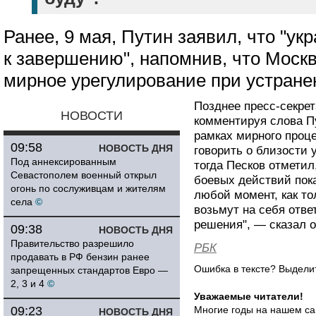
Ранее, 9 мая, Путин заявил, что "ук
к завершению", напомнив, что Москв
мирное урегулирование при устране
Позднее пресс-секре
НОВОСТИ
комментируя слова Пу
рамках мирного проце
09:58
НОВОСТЬ ДНЯ
говорить о близости 
Под аннексированным
тогда Песков отметил
Севастополем военный открыл
боевых действий пока
огонь по сослуживцам и жителям
любой момент, как то
села
©
возьмут на себя отв
решения", — сказал о
09:38
НОВОСТЬ ДНЯ
Правительство разрешило
РБК
продавать в РФ бензин ранее
Ошибка в тексте? Выдел
запрещенных стандартов Евро —
2, 3 и 4
©
Уважаемые читатели!
09:23
Многие годы на нашем са
НОВОСТЬ ДНЯ