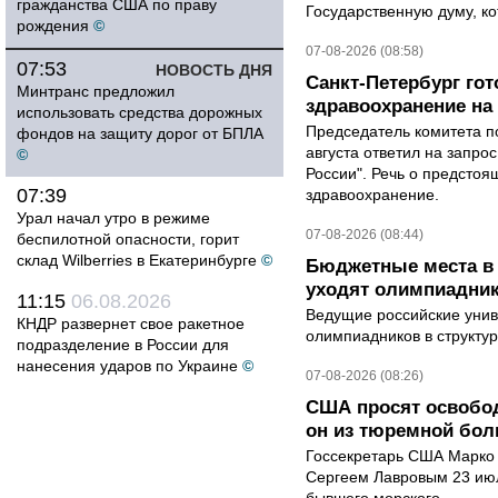
гражданства США по праву
Государственную думу, ко
рождения
©
07-08-2026 (08:58)
07:53
НОВОСТЬ ДНЯ
Санкт-Петербург го
Минтранс предложил
здравоохранение на
использовать средства дорожных
Председатель комитета п
фондов на защиту дорог от БПЛА
августа ответил на запро
©
России". Речь о предсто
07:39
здравоохранение.
Урал начал утро в режиме
07-08-2026 (08:44)
беспилотной опасности, горит
склад Wilberries в Екатеринбурге
©
Бюджетные места в 
уходят олимпиадник
11:15
06.08.2026
Ведущие российские унив
КНДР развернет свое ракетное
олимпиадников в структу
подразделение в России для
нанесения ударов по Украине
©
07-08-2026 (08:26)
США просят освобод
он из тюремной бол
Госсекретарь США Марко 
Сергеем Лавровым 23 ию