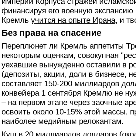
империи Корпуса стражей исламско
финансируя его военную экспансию 
Кремль
учится на опыте Ирана
, и т
Без права на спасение
Переплюнет ли Кремль аппетиты Тр
некоторым оценкам, совокупная "рес
уехавшие вынужденно оставили в р
(депозиты, акции, доли в бизнесе, 
составляет 150-200 миллиардов дол
конвейера 1 сентября Кремлю не ну
– на первом этапе через заочные ар
освоить около 10-15% этой массы,
наиболее медийным релокантам.
Куш в 20 миллиардов долларов (око