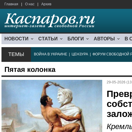
Главная
|
О нас
|
Архив
НОВОСТИ
СТАТЬИ
БЛОГИ
АВТОРЫ
В 
ТЕМЫ
ВОЙНА В УКРАИНЕ
|
ЦЕНЗУРА
|
ФОРУМ СВОБОДНОЙ 
Пятая колонка
29-05-2026 (13
Прев
собс
зало
Кремл