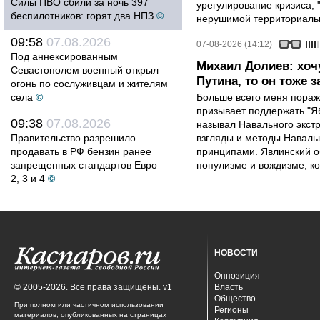
Силы ПВО сбили за ночь 397
урегулирование кризиса, 
беспилотников: горят два НПЗ
©
нерушимой территориальн
09:58
07.08.2026
07-08-2026 (14:12)
Под аннексированным
Михаил Долиев: хочу
Севастополем военный открыл
Путина, то он тоже з
огонь по сослуживцам и жителям
села
©
Больше всего меня поража
призывает поддержать "Яб
09:38
07.08.2026
называл Навального экст
Правительство разрешило
взгляды и методы Наваль
продавать в РФ бензин ранее
принципами. Явлинский о
запрещенных стандартов Евро —
популизме и вождизме, ко
2, 3 и 4
©
НОВОСТИ
Оппозиция
© 2005-2026. Все права защищены. v1
Власть
Общество
При полном или частичном использовании
Регионы
материалов, опубликованных на страницах