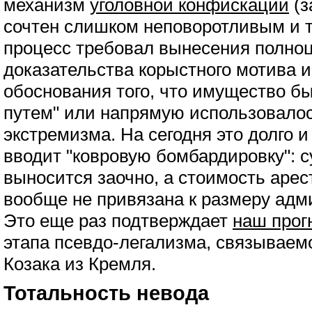
механизм
уголовной конфискации
(з
сочтен слишком неповоротливым и 
процесс требовал вынесения полноц
доказательства корыстного мотива и
обоснования того, что имущество б
путем" или напрямую использовало
экстремизма. На сегодня это долго и
вводит "ковровую бомбардировку": 
выносится заочно, а стоимость аре
вообще не привязана к размеру адм
Это еще раз подтверждает
наш прог
этапа псевдо-легализма, связываем
Козака из Кремля.
Тотальность невода