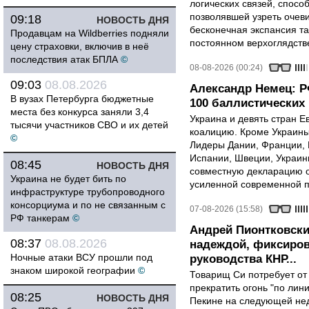
логических связей, спосо
позволявшей узреть очев
09:18
НОВОСТЬ ДНЯ
бесконечная экспансия т
Продавцам на Wildberries подняли
постоянном верхоглядств
цену страховки, включив в неё
последствия атак БПЛА
©
08-08-2026 (00:24)
09:03
08.08.2026
Александр Немец: Р
В вузах Петербурга бюджетные
100 баллистических 
места без конкурса заняли 3,4
Украина и девять стран 
тысячи участников СВО и их детей
коалицию. Кроме Украины,
©
Лидеры Дании, Франции, 
Испании, Швеции, Украин
08:45
НОВОСТЬ ДНЯ
совместную декларацию о
Украина не будет бить по
усиленной современной п
инфраструктуре трубопроводного
консорциума и по не связанным с
07-08-2026 (15:58)
РФ танкерам
©
Андрей Пионтковски
08:37
08.08.2026
надеждой, фиксиров
Ночные атаки ВСУ прошли под
руководства КНР...
знаком широкой географии
©
Товарищ Си потребует от
прекратить огонь "по лини
08:25
НОВОСТЬ ДНЯ
Пекине на следующей нед