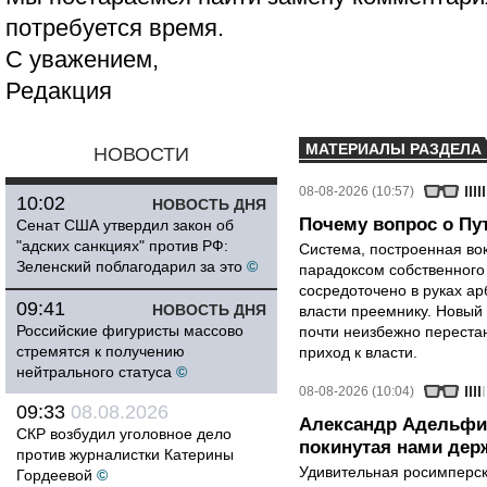
потребуется время.
С уважением,
Редакция
МАТЕРИАЛЫ РАЗДЕЛА
НОВОСТИ
08-08-2026 (10:57)
10:02
НОВОСТЬ ДНЯ
Почему вопрос о Пут
Сенат США утвердил закон об
"адских санкциях" против РФ:
Система, построенная вок
Зеленский поблагодарил за это
©
парадоксом собственного
сосредоточено в руках ар
09:41
НОВОСТЬ ДНЯ
власти преемнику. Новый 
Российские фигуристы массово
почти неизбежно перестан
стремятся к получению
приход к власти.
нейтрального статуса
©
08-08-2026 (10:04)
09:33
08.08.2026
Александр Адельфи
СКР возбудил уголовное дело
покинутая нами держ
против журналистки Катерины
Удивительная росимперск
Гордеевой
©