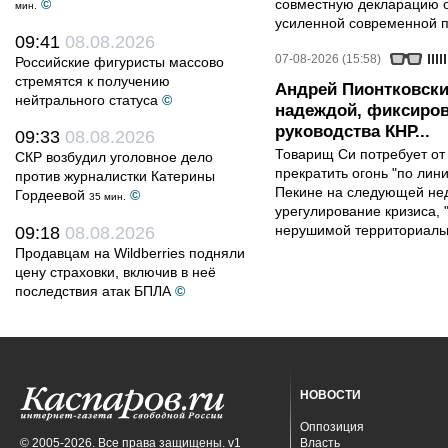
©
совместную декларацию о
мин.
усиленной современной п
09:41
08.08.2026
07-08-2026 (15:58)
Российские фигуристы массово
стремятся к получению
Андрей Пионтковски
нейтрального статуса
©
надеждой, фиксиров
руководства КНР...
09:33
08.08.2026
Товарищ Си потребует от
СКР возбудил уголовное дело
прекратить огонь "по лини
против журналистки Катерины
Пекине на следующей нед
Гордеевой
©
35 мин.
урегулирование кризиса, 
нерушимой территориальн
09:18
08.08.2026
Продавцам на Wildberries подняли
цену страховки, включив в неё
последствия атак БПЛА
©
НОВОСТИ
Оппозиция
© 2005-2026. Все права защищены. v1
Власть