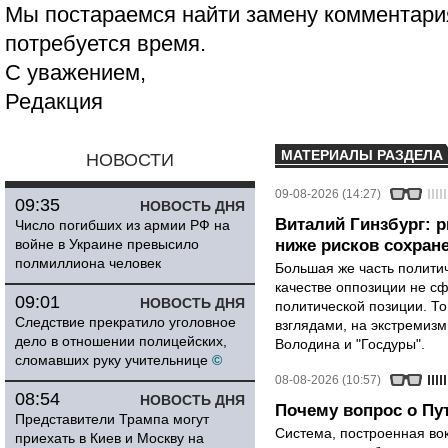
Мы постараемся найти замену комментария
потребуется время.
С уважением,
Редакция
МАТЕРИАЛЫ РАЗДЕЛА
НОВОСТИ
09-08-2026 (14:27)
09:35
НОВОСТЬ ДНЯ
Виталий Гинзбург: 
Число погибших из армии РФ на
войне в Украине превысило
ниже рисков сохране
полмиллиона человек
Большая же часть политич
качестве оппозиции не сф
09:01
НОВОСТЬ ДНЯ
политической позиции. Т
Следствие прекратило уголовное
взглядами, на экстремизм
дело в отношении полицейских,
Володина и "Госдуры".
сломавших руку учительнице
©
08-08-2026 (10:57)
08:54
НОВОСТЬ ДНЯ
Почему вопрос о Пут
Представители Трампа могут
Система, построенная вок
приехать в Киев и Москву на