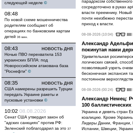
парадоксом собственного
следующей неделе
©
сосредоточено в руках ар
власти преемнику. Новый 
08:48
почти неизбежно перестан
По новой схеме мошенничества
приход к власти.
родителям сообщают об
операциях по банковским картам
08-08-2026 (10:04)
детей
36 мин.
Александр Адельфи
08:43
НОВОСТЬ ДНЯ
покинутая нами держ
Ночью ПВО перехватила 153
Удивительная росимперск
украинских БПЛА: под
логических связей, спосо
Новороссийском атакована база
позволявшей узреть очев
"Роснефти"
©
бесконечная экспансия т
постоянном верхоглядств
08:35
НОВОСТЬ ДНЯ
США намерены разрешить Турции
08-08-2026 (00:24)
передать Украине ракеты и
Александр Немец: Р
пусковые установки
©
100 баллистических 
10:02
08.08.2026
Украина и девять стран 
Сенат США утвердил закон об
коалицию. Кроме Украины,
"адских санкциях" против РФ:
Лидеры Дании, Франции, 
Зеленский поблагодарил за это
Испании, Швеции, Украин
37