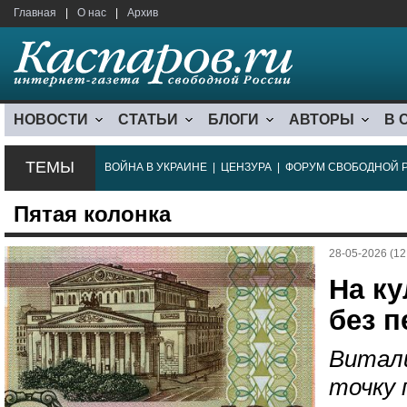
Главная
|
О нас
|
Архив
НОВОСТИ
СТАТЬИ
БЛОГИ
АВТОРЫ
В 
ТЕМЫ
ВОЙНА В УКРАИНЕ
|
ЦЕНЗУРА
|
ФОРУМ СВОБОДНОЙ 
Пятая колонка
28-05-2026 (12
На к
без 
Витали
точку 