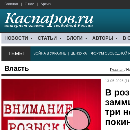
Главная
|
О нас
|
Архив
НОВОСТИ
СТАТЬИ
БЛОГИ
АВТОРЫ
В 
ТЕМЫ
ВОЙНА В УКРАИНЕ
|
ЦЕНЗУРА
|
ФОРУМ СВОБОДНОЙ 
Власть
Главная
/ Н
13-05-2026 (11
В ро
замми
три н
поки