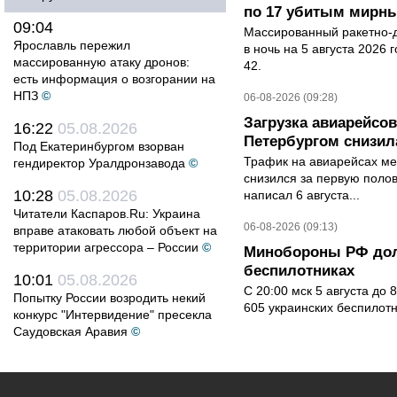
по 17 убитым мирн
09:04
Массированный ракетно-д
Ярославль пережил
в ночь на 5 августа 2026 
массированную атаку дронов:
42.
есть информация о возгорании на
НПЗ
©
06-08-2026 (09:28)
Загрузка авиарейсо
16:22
05.08.2026
Петербургом снизила
Под Екатеринбургом взорван
Трафик на авиарейсах ме
гендиректор Уралдронзавода
©
снизился за первую полов
10:28
05.08.2026
написал 6 августа...
Читатели Каспаров.Ru: Украина
06-08-2026 (09:13)
вправе атаковать любой объект на
территории агрессора – России
©
Минобороны РФ дол
беспилотниках
10:01
05.08.2026
С 20:00 мск 5 августа до
Попытку России возродить некий
605 украинских беспилот
конкурс "Интервидение" пресекла
Саудовская Аравия
©