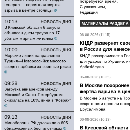
потребуется время.
генерал — вероятная жертва
С уважением,
взрыва в центре столицы
©
Редакция
10:13
НОВОСТЬ ДНЯ
МАТЕРИАЛЫ РАЗДЕЛА
В Киевской области 6 августа
объявлен днем траура по 17
06-08-2026 (11:15)
убитым мирным жителям
©
КНДР развернет сво
в России для нанесе
10:00
НОВОСТЬ ДНЯ
Морские линии направления
КНДР разворачивает в Ро
Турция—Новороссийск массово
для ударов по Украине, 
вводят надбавки за военные риски
АрбатМедиа.
©
06-08-2026 (10:35)
09:28
НОВОСТЬ ДНЯ
В Москве похоронен
Загрузка авиарейсов между
жертва взрыва в це
Москвой и Санкт-Петербургом
В Москве 5 августа на Тр
снизилась на 18%, вина в "Коврах"
секретности прошли похо
©
Ерусалимова.
09:13
НОВОСТЬ ДНЯ
06-08-2026 (10:13)
Минобороны РФ доложило о 605
В Киевской области 
обнаруженных беспилотниках
©