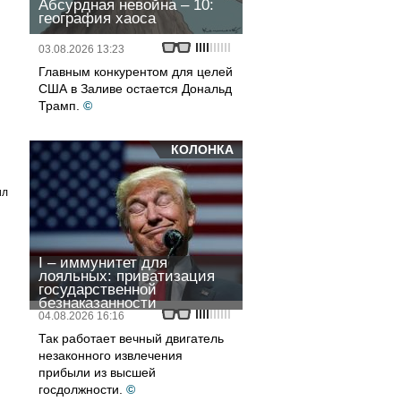
Абсурдная невойна – 10:
география хаоса
03.08.2026 13:23
Главным конкурентом для целей
США в Заливе остается Дональд
Трамп.
©
КОЛОНКА
ил
I – иммунитет для
лояльных: приватизация
государственной
безнаказанности
04.08.2026 16:16
Так работает вечный двигатель
незаконного извлечения
прибыли из высшей
госдолжности.
©