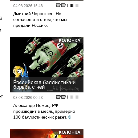
04.08.2026 15:46
Дмитрий Чернышев: Не
й
согласен я и с тем, что мы
предали Россию.
д
КОЛОНКА
Российская баллистика и
борьба с ней
от
08.08.2026 00:23
Александр Немец: РФ
производит в месяц примерно
100 баллистических ракет.
©
КОЛОНКА