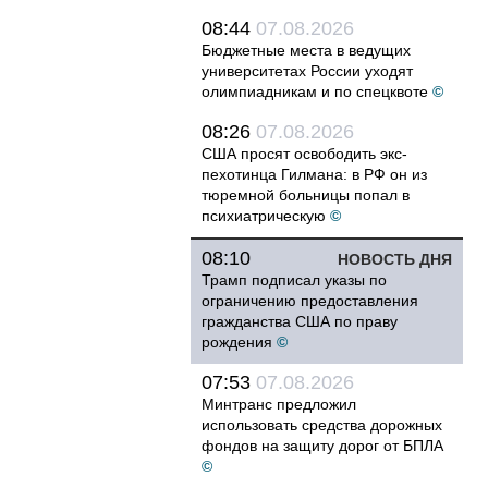
08:44
07.08.2026
Бюджетные места в ведущих
университетах России уходят
олимпиадникам и по спецквоте
©
08:26
07.08.2026
США просят освободить экс-
пехотинца Гилмана: в РФ он из
тюремной больницы попал в
психиатрическую
©
08:10
НОВОСТЬ ДНЯ
Трамп подписал указы по
ограничению предоставления
гражданства США по праву
рождения
©
07:53
07.08.2026
Минтранс предложил
использовать средства дорожных
фондов на защиту дорог от БПЛА
©