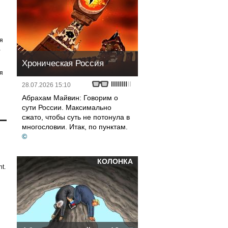
я
а
Хроническая Россия
я
28.07.2026 15:10
Абрахам Майвин: Говорим о
сути России. Максимально
сжато, чтобы суть не потонула в
многословии. Итак, по пунктам.
©
КОЛОНКА
t.