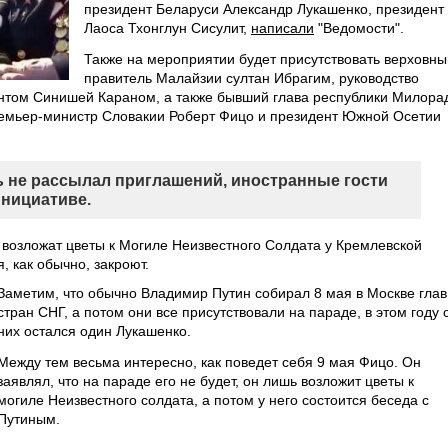
президент Беларуси Александр Лукашенко, президент
Лаоса Тхонглун Сисулит,
написали
"Ведомости".
Также на мероприятии будет присутствовать верховны
правитель Малайзии султан Ибрагим, руководство
ентом Синишей Караном, а также бывший глава республики Милора
премьер-министр Словакии Роберт Фицо и президент Южной Осетии
ь не рассылал приглашений, иностранные гости
инициативе.
 возложат цветы к Могиле Неизвестного Солдата у Кремлевской
, как обычно, закроют.
Заметим, что обычно Владимир Путин собирал 8 мая в Москве глав
стран СНГ, а потом они все присутствовали на параде, в этом году 
них остался один Лукашенко.
Между тем весьма интересно, как поведет себя 9 мая Фицо. Он
заявлял, что на параде его не будет, он лишь возложит цветы к
могиле Неизвестного солдата, а потом у него состоится беседа с
Путиным.