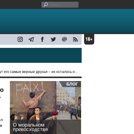
го самые верные друзья – их осталось немного
БЛОГ
го
ь
ил
О моральном
в
превосходстве