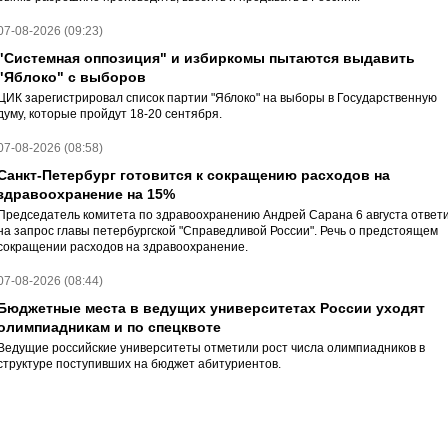
07-08-2026 (09:23)
"Системная оппозиция" и избиркомы пытаются выдавить
"Яблоко" с выборов
ЦИК зарегистрировал список партии "Яблоко" на выборы в Государственную
думу, которые пройдут 18-20 сентября.
07-08-2026 (08:58)
Санкт-Петербург готовится к сокращению расходов на
здравоохранение на 15%
Председатель комитета по здравоохранению Андрей Сарана 6 августа ответ
на запрос главы петербургской "Справедливой России". Речь о предстоящем
сокращении расходов на здравоохранение.
07-08-2026 (08:44)
Бюджетные места в ведущих университетах России уходят
олимпиадникам и по спецквоте
Ведущие российские университеты отметили рост числа олимпиадников в
структуре поступивших на бюджет абитуриентов.