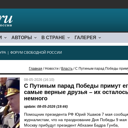
И
АВТОРЫ
В СТРАНЕ
ГАЛЕРЕЯ
УРА
|
ФОРУМ СВОБОДНОЙ РОССИИ
Главная
/ Новости /
Власть
/ С Путиным парад Победы примут е
08-05-2026 (16:10)
С Путиным парад Победы примут е
самые верные друзья – их осталос
немного
update: 08-05-2026 (19:44)
Помощник президента РФ Юрий Ушаков 7 мая сообщ
журналистам, что на празднование Дня Победы 9 мая 
Москву прибудут президент Абхазии Бадра Гунба,