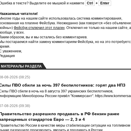
Ошибка в тексте? Выделите ее мышкой и нажмите
Ctrl
+
Enter
Уважаемые читатели!
Многие годы на нашем сайте использовалась система комментирования,
основанная на плагине Фейсбука. Неожиданно (как говорится «без объявлени
войны»)
Фейсбук отключил этот плагин
. Отключил не только на нашем сайте, 
вообще, у всех.
Таким образом, вы и мы остались без комментариев.
Мы постараемся найти замену комментариям Фейсбука, но на это потребуетс
время.
С уважением,
Редакция
МАТЕРИАЛЫ РАЗДЕЛА
08-08-2026 (08:25)
Силы ПВО сбили за ночь 397 беспилотников: горят два НПЗ
Силы ПВО сбили в ночь на 8 августа 397 украинских беспилотников,
информацию Минобороны России привёл "Коммерсант". https://www.kommersan
07-08-2026 (09:38)
Правительство разрешило продавать в РФ бензин ранее
запрещенных стандартов Евро — 2, 3 и 4
Правительство России в качестве меры стабилизации ситуации на топливном
рынке разрешило производить, ввозить и продавать в России...