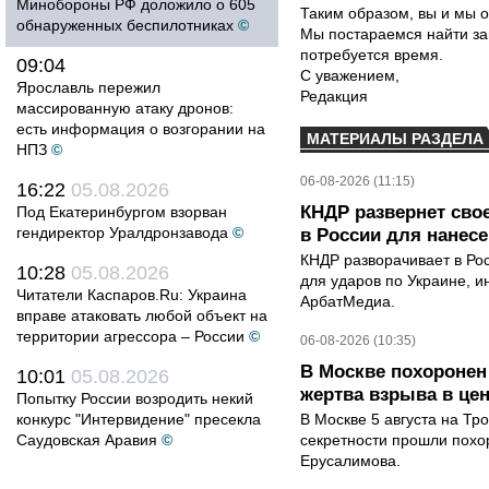
Минобороны РФ доложило о 605
Таким образом, вы и мы о
обнаруженных беспилотниках
©
Мы постараемся найти за
потребуется время.
09:04
С уважением,
Ярославль пережил
Редакция
массированную атаку дронов:
есть информация о возгорании на
МАТЕРИАЛЫ РАЗДЕЛА
НПЗ
©
06-08-2026 (11:15)
16:22
05.08.2026
КНДР развернет сво
Под Екатеринбургом взорван
гендиректор Уралдронзавода
©
в России для нанесе
КНДР разворачивает в Ро
10:28
05.08.2026
для ударов по Украине, 
Читатели Каспаров.Ru: Украина
АрбатМедиа.
вправе атаковать любой объект на
территории агрессора – России
©
06-08-2026 (10:35)
В Москве похоронен
10:01
05.08.2026
жертва взрыва в це
Попытку России возродить некий
конкурс "Интервидение" пресекла
В Москве 5 августа на Тр
Саудовская Аравия
©
секретности прошли похо
Ерусалимова.