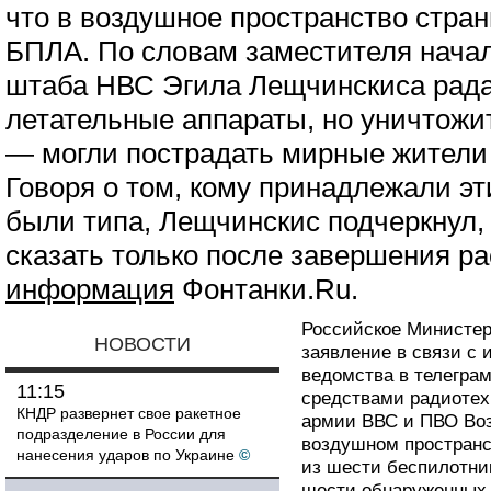
что в воздушное пространство стра
БПЛА. По словам заместителя нача
штаба НВС Эгила Лещчинскиса рад
летательные аппараты, но уничтожи
— могли пострадать мирные жители
Говоря о том, кому принадлежали эт
были типа, Лещчинскис подчеркнул, 
сказать только после завершения р
информация
Фонтанки.Ru.
Российское Министер
НОВОСТИ
заявление в связи с
ведомства в телеграм
11:15
средствами радиотех
КНДР развернет свое ракетное
армии ВВС и ПВО Во
подразделение в России для
воздушном пространс
нанесения ударов по Украине
©
из шести беспилотник
шести обнаруженных 