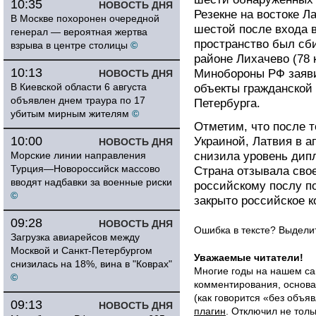
10:35
НОВОСТЬ ДНЯ
Резекне на востоке 
В Москве похоронен очередной
шестой после входа 
генерал — вероятная жертва
пространство был сб
взрыва в центре столицы
©
районе Лихачево (78 
10:13
Минобороны РФ заяви
НОВОСТЬ ДНЯ
В Киевской области 6 августа
объекты гражданской
объявлен днем траура по 17
Петербурга.
убитым мирным жителям
©
Отметим, что после т
10:00
Украиной, Латвия в а
НОВОСТЬ ДНЯ
Морские линии направления
снизила уровень дип
Турция—Новороссийск массово
Страна отзывала свое
вводят надбавки за военные риски
российскому послу по
©
закрыто российское 
09:28
НОВОСТЬ ДНЯ
Ошибка в тексте? Выдел
Загрузка авиарейсов между
Москвой и Санкт-Петербургом
Уважаемые читатели!
снизилась на 18%, вина в "Коврах"
Многие годы на нашем са
©
комментирования, основа
(как говорится «без объ
09:13
НОВОСТЬ ДНЯ
плагин
. Отключил не толь