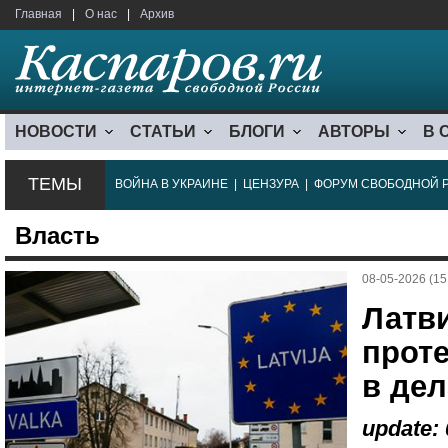
Главная
|
О нас
|
Архив
НОВОСТИ
СТАТЬИ
БЛОГИ
АВТОРЫ
В 
ТЕМЫ
ВОЙНА В УКРАИНЕ
|
ЦЕНЗУРА
|
ФОРУМ СВОБОДНОЙ 
Власть
08-05-2026 (15
Латв
прот
в дел
update: 