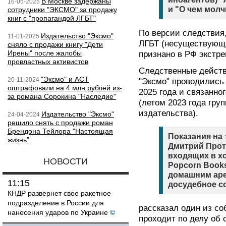
В Москве задержаны
16-05-2025
и "О чем молч
сотрудники "ЭКСМО" за продажу
книг с "пропагандой ЛГБТ"
По версии следствия
Издательство "Эксмо"
11-01-2025
ЛГБТ (несуществующ
сняло с продажи книгу "Дети
Ирены" после жалобы
признано в РФ экстр
провластных активистов
Следственные действ
"Эксмо" и АСТ
20-11-2024
"Эксмо" проводились
оштрафовали на 4 млн рублей из-
2025 года и связанно
за романа Сорокина "Наследие"
(летом 2023 года гру
издательства).
Издательство "Эксмо"
24-04-2024
решило снять с продажи роман
Брендона Тейлора "Настоящая
Показания на
жизнь"
Дмитрий Прот
входящих в хо
НОВОСТИ
Popcorn Book
домашним аре
11:15
досудебное с
КНДР развернет свое ракетное
подразделение в России для
рассказал один из с
нанесения ударов по Украине
©
проходит по делу об 