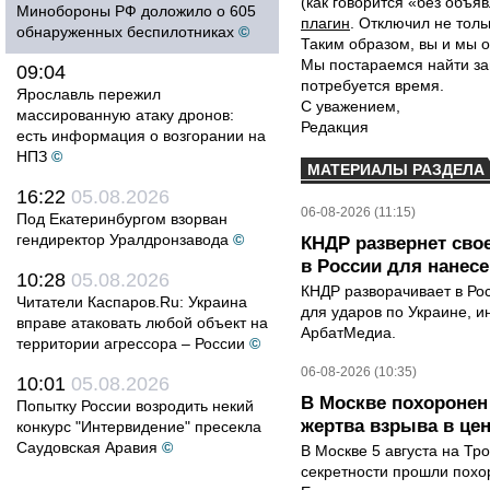
(как говорится «без объ
Минобороны РФ доложило о 605
плагин
. Отключил не толь
обнаруженных беспилотниках
©
Таким образом, вы и мы о
Мы постараемся найти за
09:04
потребуется время.
Ярославль пережил
С уважением,
массированную атаку дронов:
Редакция
есть информация о возгорании на
НПЗ
©
МАТЕРИАЛЫ РАЗДЕЛА
16:22
05.08.2026
06-08-2026 (11:15)
Под Екатеринбургом взорван
гендиректор Уралдронзавода
©
КНДР развернет сво
в России для нанесе
10:28
05.08.2026
КНДР разворачивает в Ро
Читатели Каспаров.Ru: Украина
для ударов по Украине, 
вправе атаковать любой объект на
АрбатМедиа.
территории агрессора – России
©
06-08-2026 (10:35)
10:01
05.08.2026
В Москве похоронен
Попытку России возродить некий
жертва взрыва в це
конкурс "Интервидение" пресекла
Саудовская Аравия
©
В Москве 5 августа на Тр
секретности прошли похо