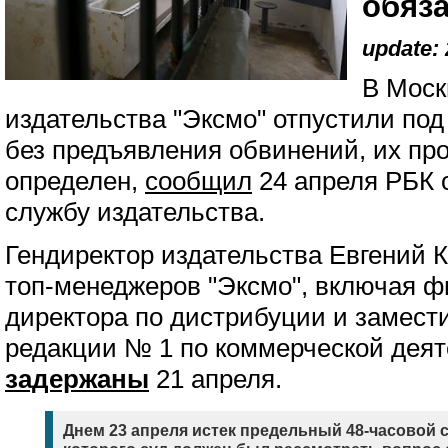
обяза
update: 
В Моск
издательства "Эксмо" отпустили под
без предъявления обвинений, их пр
определен,
сообщил
24 апреля РБК с
службу издательства.
Гендиректор издательства Евгений 
топ-менеджеров "Эксмо", включая ф
директора по дистрибуции и замест
редакции № 1 по коммерческой дея
задержаны
21 апреля.
Днем 23 апреля истек предельный 48-часовой с