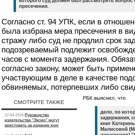
которого суд должен был рассмотреть вопрос
пресечения.
Согласно ст. 94 УПК, если в отноше
была избрана мера пресечения в ви
стражу либо суд не продлил срок за
подозреваемый подлежит освобожде
часов с момента задержания. Обязат
согласно закону, может быть примен
участвующим в деле в качестве под
обвиняемых, потерпевших либо сви
РБК выяснил, что
СМОТРИТЕ ТАКЖЕ
дело, по кот
Руководство
22-04-2026
задержания, 
издательства "Эксмо" могут
книг Катерин
арестовать за издание книг
Малисовой (М
иноагентов) "