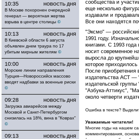
сообщества и участии
10:35
НОВОСТЬ ДНЯ
еще несколько фигур
В Москве похоронен очередной
издавали и продавал
генерал — вероятная жертва
Все они находятся п
взрыва в центре столицы
©
"Эксмо" — российский
10:13
НОВОСТЬ ДНЯ
1991 году. Изначальн
В Киевской области 6 августа
книгами. С 1993 года
объявлен днем траура по 17
носит современное на
убитым мирным жителям
©
выросла до крупнейше
10:00
которое приходилось 
НОВОСТЬ ДНЯ
Морские линии направления
После приобретения в
Турция—Новороссийск массово
издательства АСТ — 
вводят надбавки за военные риски
издательской группы 
©
"Азбука-Аттикус", "М
около четверти издат
09:28
НОВОСТЬ ДНЯ
Загрузка авиарейсов между
Ошибка в тексте? Выдел
Москвой и Санкт-Петербургом
снизилась на 18%, вина в "Коврах"
Уважаемые читатели!
©
Многие годы на нашем са
комментирования, основа
09:13
НОВОСТЬ ДНЯ