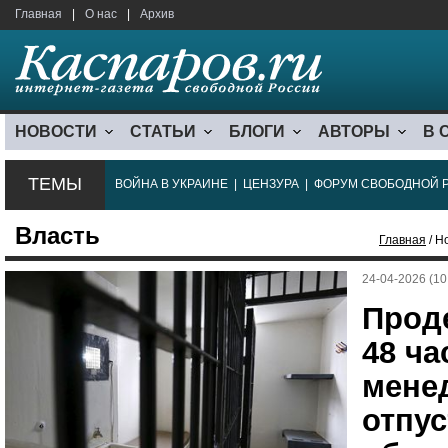
Главная
|
О нас
|
Архив
НОВОСТИ
СТАТЬИ
БЛОГИ
АВТОРЫ
В 
ТЕМЫ
ВОЙНА В УКРАИНЕ
|
ЦЕНЗУРА
|
ФОРУМ СВОБОДНОЙ 
Власть
Главная
/ Н
24-04-2026 (10
Прод
48 ча
мене
отпу