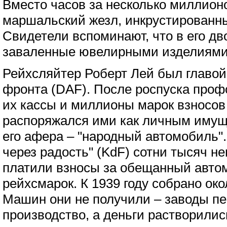
Вместо часов за несколько миллион
маршальский жезл, инкрустированн
Свидетели вспоминают, что в его д
заваленные ювелирными изделиями
Рейхсляйтер Роберт Лей был главой
фронта (DAF). После роспуска профс
их кассы и миллионы марок взносов
распоряжался ими как личным имущ
его афера – "народный автомобиль"
через радость" (KdF) сотни тысяч н
платили взносы за обещанный авто
рейхсмарок. К 1939 году собрано ок
Машин они не получили – заводы п
производство, а деньги растворилис