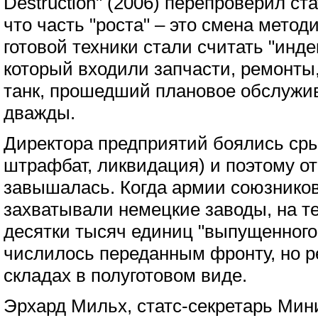
Destruction" (2006) перепроверил ст
что часть "роста" – это смена метод
готовой техники стали считать "инде
который входили запчасти, ремонты
танк, прошедший плановое обслужи
дважды.
Директора предприятий боялись сры
штрафбат, ликвидация) и поэтому о
завышалась. Когда армии союзников
захватывали немецкие заводы, на т
десятки тысяч единиц "выпущенного"
числилось переданным фронту, но р
складах в полуготовом виде.
Эрхард Мильх, статс-секретарь Мин