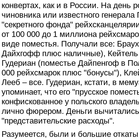
конвертах, как и в России. На день 
чиновника или известного генерала 
"секретного фонда" рейхсканцеляри
от 100 000 до 1 миллиона рейхсмар
виде поместья. Получали все: Брау
Дайхгофф плюс наличные), Кейтель 
Гудериан (поместье Дайпенгоф в По
000 рейхсмарок плюс "бонусы"), Клей
Лееб – все. Гудериан, кстати, в мем
упоминает, что его "прусское поместь
конфискованное у польского владел
лично фюрером. Деньги вычитались 
"представительские расходы".
Разумеется, были и большие откаты