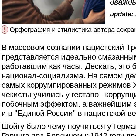
дважды
update: 
!
Орфография и стилистика автора сохра
В массовом сознании нацистский Тр
представляется идеально смазанны
работавшим как часы. Дескать, это
национал-социализма. На самом дел
самых коррумпированных режимов XX
чекисты учились у гестапо –коррупц
побочным эффектом, а важнейшим э
и в "Единой России" в нацистской в
Шойгу было чему поучиться у Герма
Геринга под Берлином к 1942 году п