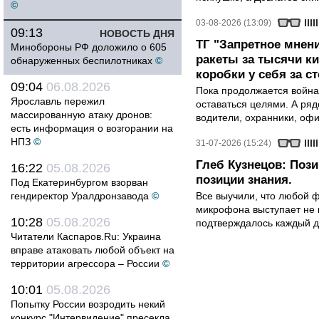
©
03-08-2026 (13:09)
09:13
НОВОСТЬ ДНЯ
ТГ "Запретное мнени
Минобороны РФ доложило о 605
ракеты за тысячи ки
обнаруженных беспилотниках
©
коробки у себя за с
09:04
06.08.2026
Пока продолжается война
Ярославль пережил
оставаться целями. А ряд
массированную атаку дронов:
водители, охранники, оф
есть информация о возгорании на
НПЗ
©
31-07-2026 (15:24)
Глеб Кузнецов: Поз
16:22
05.08.2026
позиции знания.
Под Екатеринбургом взорван
гендиректор Уралдронзавода
©
Все выучили, что любой ф
микрофона выступает не к
10:28
05.08.2026
подтверждалось каждый д
Читатели Каспаров.Ru: Украина
вправе атаковать любой объект на
территории агрессора – России
©
10:01
05.08.2026
Попытку России возродить некий
конкурс "Интервидение" пресекла