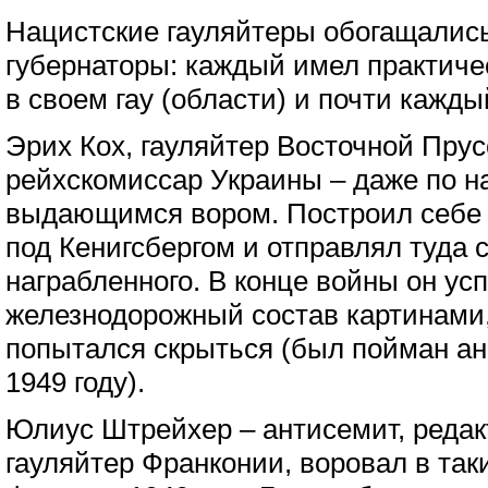
Нацистские гауляйтеры обогащались
губернаторы: каждый имел практиче
в своем гау (области) и почти кажд
Эрих Кох, гауляйтер Восточной Прус
рейхскомиссар Украины – даже по 
выдающимся вором. Построил себе 
под Кенигсбергом и отправлял туда 
награбленного. В конце войны он ус
железнодорожный состав картинами
попытался скрыться (был пойман ан
1949 году).
Юлиус Штрейхер – антисемит, редак
гауляйтер Франконии, воровал в так