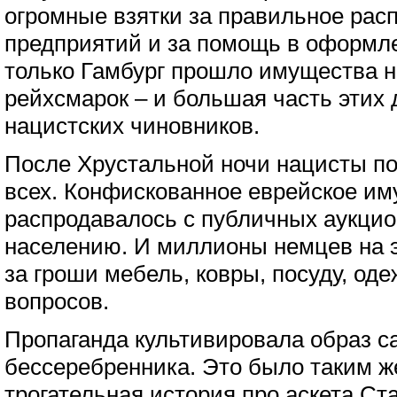
огромные взятки за правильное рас
предприятий и за помощь в оформле
только Гамбург прошло имущества н
рейхсмарок – и большая часть этих
нацистских чиновников.
После Хрустальной ночи нацисты п
всех. Конфискованное еврейское и
распродавалось с публичных аукци
населению. И миллионы немцев на э
за гроши мебель, ковры, посуду, од
вопросов.
Пропаганда культивировала образ са
бессеребренника. Это было таким же
трогательная история про аскета Ст