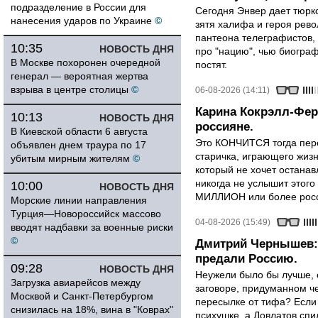
подразделение в России для
Сегодня Энвер дает тюрк
нанесения ударов по Украине
©
зятя халифа и героя рево
пантеона телеграфистов,
10:35
НОВОСТЬ ДНЯ
про "нацию", чью биограф
В Москве похоронен очередной
постят.
генерал — вероятная жертва
взрыва в центре столицы
©
06-08-2026 (14:11)
Карина Кокрэлл-Фер
10:13
НОВОСТЬ ДНЯ
россияне.
В Киевской области 6 августа
Это КОНЧИТСЯ тогда пере
объявлен днем траура по 17
старичка, играющего жизн
убитым мирным жителям
©
который не хочет останавл
никогда не услышит этого
10:00
НОВОСТЬ ДНЯ
МИЛЛИОН или более росси
Морские линии направления
Турция—Новороссийск массово
04-08-2026 (15:49)
вводят надбавки за военные риски
©
Дмитрий Чернышев: 
предали Россию.
09:28
НОВОСТЬ ДНЯ
Неужели было бы лучше, 
Загрузка авиарейсов между
заговоре, придуманном че
Москвой и Санкт-Петербургом
пересылке от тифа? Если
снизилась на 18%, вина в "Коврах"
психушке, а Довлатов спи