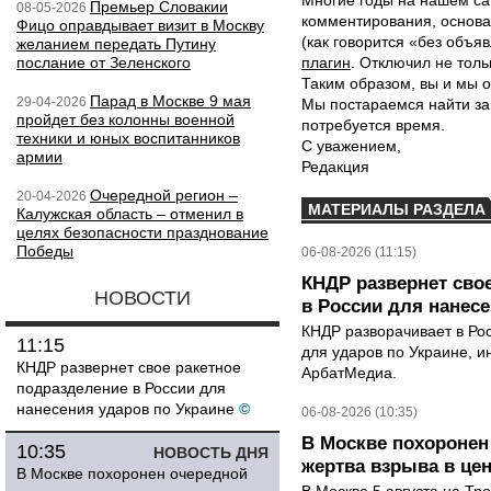
Многие годы на нашем са
Премьер Словакии
08-05-2026
комментирования, основа
Фицо оправдывает визит в Москву
(как говорится «без объ
желанием передать Путину
послание от Зеленского
плагин
. Отключил не толь
Таким образом, вы и мы о
Парад в Москве 9 мая
29-04-2026
Мы постараемся найти за
пройдет без колонны военной
потребуется время.
техники и юных воспитанников
С уважением,
армии
Редакция
Очередной регион –
20-04-2026
МАТЕРИАЛЫ РАЗДЕЛА
Калужская область – отменил в
целях безопасности празднование
Победы
06-08-2026 (11:15)
КНДР развернет сво
НОВОСТИ
в России для нанесе
КНДР разворачивает в Ро
11:15
для ударов по Украине, 
КНДР развернет свое ракетное
АрбатМедиа.
подразделение в России для
нанесения ударов по Украине
©
06-08-2026 (10:35)
В Москве похоронен
10:35
НОВОСТЬ ДНЯ
жертва взрыва в це
В Москве похоронен очередной