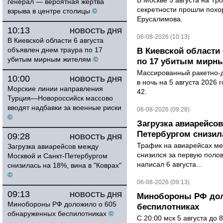
В Москве 5 августа на Тр
генерал — вероятная жертва
секретности прошли похо
взрыва в центре столицы
©
Ерусалимова.
10:13
НОВОСТЬ ДНЯ
06-08-2026 (10:13)
В Киевской области 6 августа
объявлен днем траура по 17
В Киевской области 
убитым мирным жителям
©
по 17 убитым мирн
Массированный ракетно-д
10:00
НОВОСТЬ ДНЯ
в ночь на 5 августа 2026 
Морские линии направления
42.
Турция—Новороссийск массово
вводят надбавки за военные риски
06-08-2026 (09:28)
©
Загрузка авиарейсо
Петербургом снизила
09:28
НОВОСТЬ ДНЯ
Трафик на авиарейсах ме
Загрузка авиарейсов между
снизился за первую полов
Москвой и Санкт-Петербургом
написал 6 августа...
снизилась на 18%, вина в "Коврах"
©
06-08-2026 (09:13)
09:13
НОВОСТЬ ДНЯ
Минобороны РФ дол
Минобороны РФ доложило о 605
беспилотниках
обнаруженных беспилотниках
©
С 20:00 мск 5 августа до