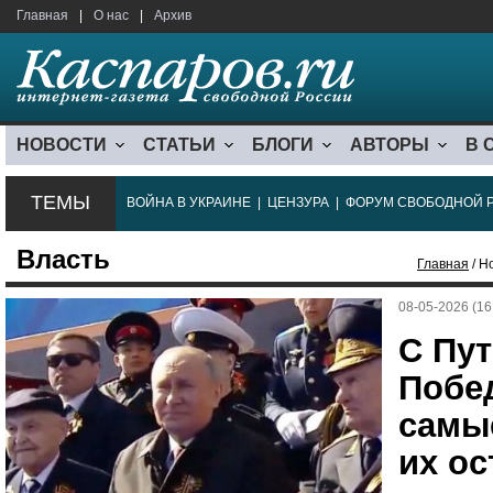
Главная
|
О нас
|
Архив
НОВОСТИ
СТАТЬИ
БЛОГИ
АВТОРЫ
В 
ТЕМЫ
ВОЙНА В УКРАИНЕ
|
ЦЕНЗУРА
|
ФОРУМ СВОБОДНОЙ 
Власть
Главная
/ Н
08-05-2026 (16
С Пу
Побе
самы
их ос